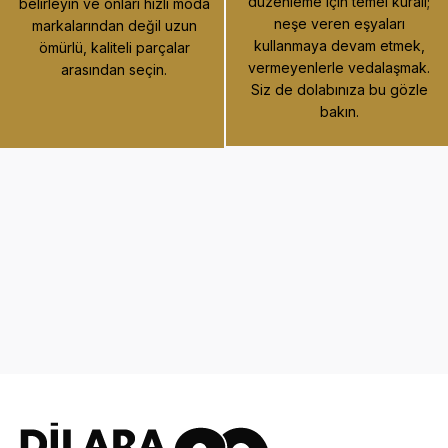
düzenleme için temel kuralı;
belirleyin ve onları hızlı moda
neşe veren eşyaları
markalarından değil uzun
kullanmaya devam etmek,
ömürlü, kaliteli parçalar
vermeyenlerle vedalaşmak.
arasından seçin.
Siz de dolabınıza bu gözle
bakın.