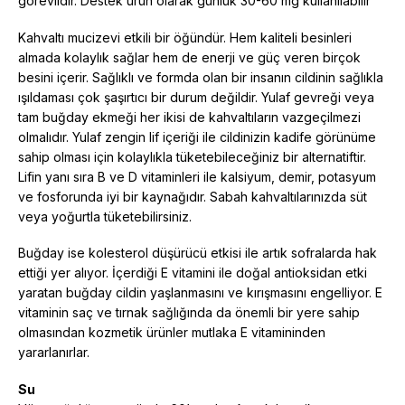
görevlidir. Destek ürün olarak günlük 30-60 mg kullanılabilir
Kahvaltı mucizevi etkili bir öğündür. Hem kaliteli besinleri
almada kolaylık sağlar hem de enerji ve güç veren birçok
besini içerir. Sağlıklı ve formda olan bir insanın cildinin sağlıkla
ışıldaması çok şaşırtıcı bir durum değildir. Yulaf gevreği veya
tam buğday ekmeği her ikisi de kahvaltıların vazgeçilmezi
olmalıdır. Yulaf zengin lif içeriği ile cildinizin kadife görünüme
sahip olması için kolaylıkla tüketebileceğiniz bir alternatiftir.
Lifin yanı sıra B ve D vitaminleri ile kalsiyum, demir, potasyum
ve fosforunda iyi bir kaynağıdır. Sabah kahvaltılarınızda süt
veya yoğurtla tüketebilirsiniz.
Buğday ise kolesterol düşürücü etkisi ile artık sofralarda hak
ettiği yer alıyor. İçerdiği E vitamini ile doğal antioksidan etki
yaratan buğday cildin yaşlanmasını ve kırışmasını engelliyor. E
vitaminin saç ve tırnak sağlığında da önemli bir yere sahip
olmasından kozmetik ürünler mutlaka E vitamininden
yararlanırlar.
Su