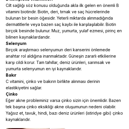
Cilt sağlığı söz konusu olduğunda akla ilk gelen en önemli B
vitamini biotindir. Biotin, deri, tırnak ve saç hücrelerinde
bulunan bir besin öğesidir. Yeterli miktarda alınmadığında
dermatitlerle veya bazen saç kaybı ile karşılaşılabilir. Biotin
birçok besinde bulunur. Muz, yumurta, yulaf ezmesi, pirinç en
bilinen kaynaklardandır.
Selenyum
Birçok araştırmacı selenyumun deri kanserini önlemede
anahtar rol aldığına inanmaktadır. Güneşin zararlı etkilierine
karşı cildi korur. Tam tahıllar, deniz ürünleri, sarımsak ve
yumurta selenyumun en iyi kaynaklarıdır.
Bakır
C vitamini, çinko ve bakırın birlikte alınması derinin
elastikiyetini sağlar.
Çinko
Eğer akne probleminiz varsa çinko sizin için önemlidir. Bazen
tek başına çinko eksikliği akne oluşumunun nedeni olabilir.
Yağsız et, tavuk, hindi, bazı deniz ürünleri (istiridye gibi) çinko
kaynaklarıdır.