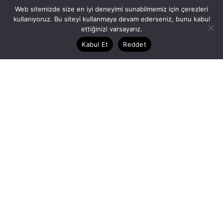
2017
Web sitemizde size en iyi deneyimi sunabilmemiz için çerezleri
2016
kullanıyoruz. Bu siteyi kullanmaya devam ederseniz, bunu kabul
ettiğinizi varsayarız.
2015
2014
Kabul Et
Reddet
2013
2012
2011
2010
2009
2008
2007
Posted by
Bunları da Okuyun
Dilara Koçak
13/03/2025
8 dakika okuma süresi