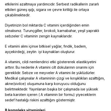
etkilerini azaltmaya yardımcıdır. Serbest radikallerin zararlı
etkileri güneş ışığı, sigara ve çevre kirliliği ile ortaya
çıkabilmektedir.
Diyetinizin bol miktarda C vitamini içerdiğinden emin
olmalısınız. Turunçgiller, brokoli, karnabahar, yeşil yapraklı
sebzeler C vitaminin zengin kaynaklarıdır.
E vitamini alımı içinse bitkisel yağlar, fındık, badem,
ayçekirdeği, zeytin iyi kaynakları oluşturur.
A vitamini, cildi nemlendirici etki göstererek elastikiyetini
arttırır. Bu nedenle A vitamini cilt dokularının onarımı için
gereklidir. Sebze ve meyveler A vitamini ile yüklüdürler.
Medikal çalışmalar A vitamininin çizgi ve kırışıklıkları azalttığını,
akne(sivilce) oluşumuna karşı koruyucu olduğunu
belirtmektedir. Yayınlanan başka bir çalışmada ise yüksek
beta karoten içeren ( A vitaminin bir formu) yiyeceklerin
sedef hastalığı riskini azalttığını göstermiştir.
B kompleks vitaminleri