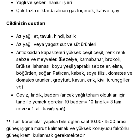
Yağlı ve şekerli hamur işleri
Çok fazla miktarda alınan gazlı içecek, kahve, çay
Cildinizin dostları
Az yağlı et, tavuk, hindi, balık
Az yağlı veya yağsız süt ve süt ürünleri
Antioksidan kapasiteleri yüksek çeşit çeşit, renk renk
sebze ve meyveler. (Bezelye, karnabahar, brokoli,
Brüksel lahanası, koyu yeşil yapraklı sebzeler, elma,
böğürtlen, soğan Patlıcan, kabak, soya filizi, domates ve
domates ürünleri, greyfurt, kavun, erik, kivi, turunçgiller,
vb)
Ceviz, fındık, badem (ancak yağlı tohum oldukları için
tane ile yemek gerekir. 10 badem= 10 fındık= 3 tam
ceviz= 1 tatlı kaşığı yağ)
** Tüm korumalar yapılsa bile öğlen saat 10.00- 15.00 arası
güneş ışığına maruz kalmamak ve yüksek koruyucu faktörlü
güneş kremi kullanmak gerekmektedir.