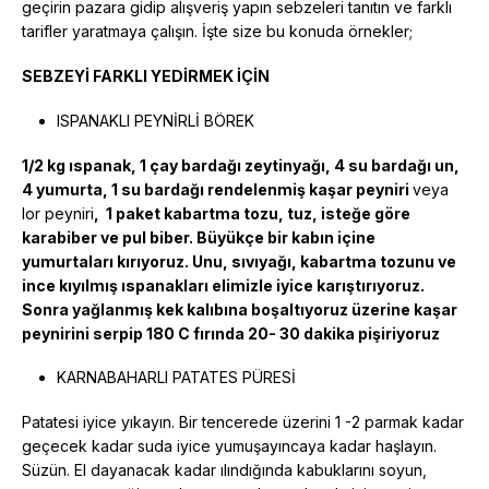
geçirin pazara gidip alışveriş yapın sebzeleri tanıtın ve farklı
tarifler yaratmaya çalışın. İşte size bu konuda örnekler;
SEBZEYİ FARKLI YEDİRMEK İÇİN
ISPANAKLI PEYNİRLİ BÖREK
1/2 kg ıspanak
,
1 çay bardağı zeytinyağı
,
4 su bardağı un
,
4 yumurta
,
1 su bardağı rendelenmiş kaşar peyniri
veya
lor peyniri
,
1 paket kabartma tozu
,
tuz, isteğe göre
karabiber ve pul biber. Büyükçe bir kabın içine
yumurtaları kırıyoruz. Unu, sıvıyağı, kabartma tozunu ve
ince kıyılmış ıspanakları elimizle iyice karıştırıyoruz.
Sonra yağlanmış kek kalıbına boşaltıyoruz üzerine kaşar
peynirini serpip 180 C fırında 20- 30 dakika pişiriyoruz
KARNABAHARLI PATATES PÜRESİ
Patatesi iyice yıkayın. Bir tencerede üzerini 1 -2 parmak kadar
geçecek kadar suda iyice yumuşayıncaya kadar haşlayın.
Süzün. El dayanacak kadar ılındığında kabuklarını soyun,