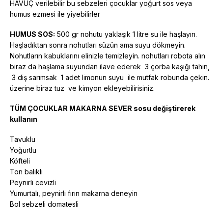
HAVUÇ verilebilir bu sebzeleri çocuklar yoğurt sos veya
humus ezmesi ile yiyebilirler
HUMUS SOS:
500 gr nohutu yaklaşık 1 litre su ile haşlayın.
Haşladıktan sonra nohutları süzün ama suyu dökmeyin.
Nohutların kabuklarını elinizle temizleyin. nohutları robota alın
biraz da haşlama suyundan ilave ederek 3 çorba kaşığı tahin,
3 diş sarımsak 1 adet limonun suyu ile mutfak robunda çekin.
üzerine biraz tuz ve kimyon ekleyebilirisiniz.
TÜM ÇOCUKLAR MAKARNA SEVER sosu değiştirerek
kullanın
Tavuklu
Yoğurtlu
Köfteli
Ton balıklı
Peynirli cevizli
Yumurtalı, peynirli fırın makarna deneyin
Bol sebzeli domatesli