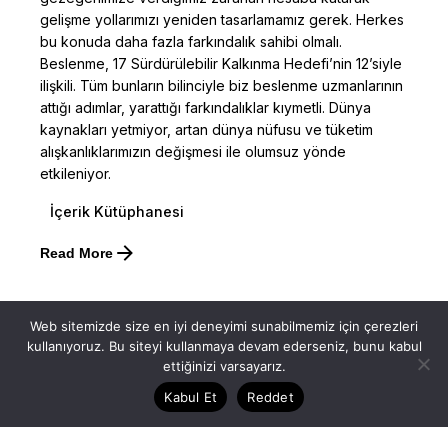
gelişme yollarımızı yeniden tasarlamamız gerek. Herkes
bu konuda daha fazla farkındalık sahibi olmalı.
Beslenme, 17 Sürdürülebilir Kalkınma Hedefi’nin 12’siyle
ilişkili. Tüm bunların bilinciyle biz beslenme uzmanlarının
attığı adımlar, yarattığı farkındalıklar kıymetli. Dünya
kaynakları yetmiyor, artan dünya nüfusu ve tüketim
alışkanlıklarımızın değişmesi ile olumsuz yönde
etkileniyor.
İçerik Kütüphanesi
Posted by
Read More
Dilara Koçak
Web sitemizde size en iyi deneyimi sunabilmemiz için çerezleri
08/03/2025
8 dakika okuma süresi
kullanıyoruz. Bu siteyi kullanmaya devam ederseniz, bunu kabul
Kansere Genel Bakış
ettiğinizi varsayarız.
Dünya üzerinde neredeyse her yaşta kanser
Kabul Et
Reddet
vakalarının arttığını biliyor musunuz? Kanser, milyonlarca
insanı etkileyen ve her yıl milyonlarca yeni vaka ile karşı