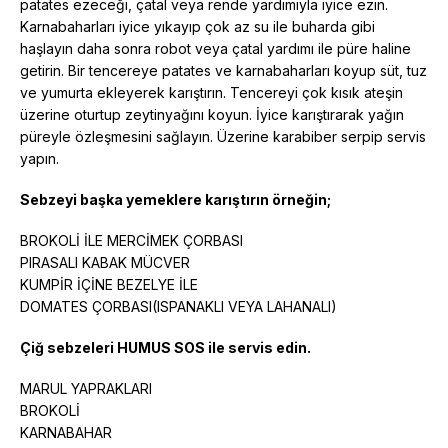
patates ezeceği, çatal veya rende yardımıyla iyice ezin.
Karnabaharları iyice yıkayıp çok az su ile buharda gibi
haşlayın daha sonra robot veya çatal yardımı ile püre haline
getirin. Bir tencereye patates ve karnabaharları koyup süt, tuz
ve yumurta ekleyerek karıştırın. Tencereyi çok kısık ateşin
üzerine oturtup zeytinyağını koyun. İyice karıştırarak yağın
püreyle özleşmesini sağlayın. Üzerine karabiber serpip servis
yapın.
Sebzeyi başka yemeklere karıştırın örneğin;
BROKOLİ İLE MERCİMEK ÇORBASI
PIRASALI KABAK MÜCVER
KUMPİR İÇİNE BEZELYE İLE
DOMATES ÇORBASI(ISPANAKLI VEYA LAHANALI)
Çiğ sebzeleri HUMUS SOS ile servis edin.
MARUL YAPRAKLARI
BROKOLİ
KARNABAHAR