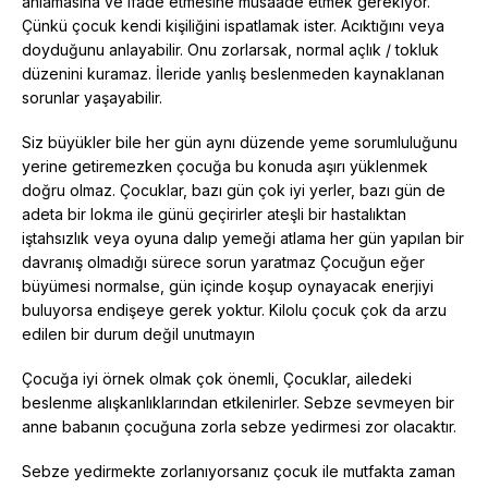
anlamasına ve ifade etmesine müsaade etmek gerekiyor.
Çünkü çocuk kendi kişiliğini ispatlamak ister. Acıktığını veya
doyduğunu anlayabilir. Onu zorlarsak, normal açlık / tokluk
düzenini kuramaz. İleride yanlış beslenmeden kaynaklanan
sorunlar yaşayabilir.
Siz büyükler bile her gün aynı düzende yeme sorumluluğunu
yerine getiremezken çocuğa bu konuda aşırı yüklenmek
doğru olmaz. Çocuklar, bazı gün çok iyi yerler, bazı gün de
adeta bir lokma ile günü geçirirler ateşli bir hastalıktan
iştahsızlık veya oyuna dalıp yemeği atlama her gün yapılan bir
davranış olmadığı sürece sorun yaratmaz Çocuğun eğer
büyümesi normalse, gün içinde koşup oynayacak enerjiyi
buluyorsa endişeye gerek yoktur. Kilolu çocuk çok da arzu
edilen bir durum değil unutmayın
Çocuğa iyi örnek olmak çok önemli, Çocuklar, ailedeki
beslenme alışkanlıklarından etkilenirler. Sebze sevmeyen bir
anne babanın çocuğuna zorla sebze yedirmesi zor olacaktır.
Sebze yedirmekte zorlanıyorsanız çocuk ile mutfakta zaman