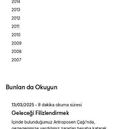
2014
2013
2012
2011
2010
2009
2008
2007
Posted by
Bunları da Okuyun
Dilara Koçak
13/03/2025
8 dakika okuma süresi
Geleceği Filizlendirmek
İçinde bulunduğumuz Antroposen Çağı’nda,
gezegenimize verdiğimiz zararları hesaba katarak