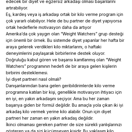
edecek bir diyet ve egzersiz arkadaşı olması başarılarını
artırabiliyor.
Eş, kardeş veya iş arkadaşı ortak bir kilo verme program için
çok yararlı olabiliyor. Hele de bu partner de diyet yapıyorsa
ortak hedeflerle motivasyon daha da artıyor
Amerika’da çok yaygın olan “Weight Watchers” grup desteği
için önemli bir örnek. Bu sistemde diyet yapanlar her hafta bir
araya gelerek verdikleri kilo miktarlarını, o haftaki
deneyimlerini paylaşarak birbirlerine destek oluyor.
Doğruluğu kabul gören ve başarısı kanıtlanmış olan “Weight
Watchers” programının hedefi de bir araya gelen kişilerin
birbirini desteklemesi.
İyi diyet partneri nasıl olmalı?
Danışanlarımdan bana gelen geribildirimlerde kilo verme
programına katılan bir kişi, genellikle motivasyon ihtiyacı için
en iyi, en yakın arkadaşını seçiyor. Ama bu her zaman
başarıya giden bir formül değildir. Bu amaçla yola çıkan iki iyi
arkadaş kilo vermek yerine kilo alabilir. Onun için diyet
partneri her zaman en yakın arkadaş değildir.
İkinci olmaması gereken partner de size sürekli yanlışlarınızı
gösteren ya da sizi küçümseyen kişidir. Bu yaklaşım kilo