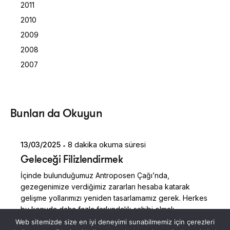
2011
2010
2009
2008
2007
Posted by
Bunları da Okuyun
Dilara Koçak
13/03/2025
8 dakika okuma süresi
Geleceği Filizlendirmek
İçinde bulunduğumuz Antroposen Çağı’nda,
gezegenimize verdiğimiz zararları hesaba katarak
gelişme yollarımızı yeniden tasarlamamız gerek. Herkes
bu konuda daha fazla farkındalık sahibi olmalı.
Beslenme, 17 Sürdürülebilir Kalkınma Hedefi’nin 12’siyle
Web sitemizde size en iyi deneyimi sunabilmemiz için çerezleri