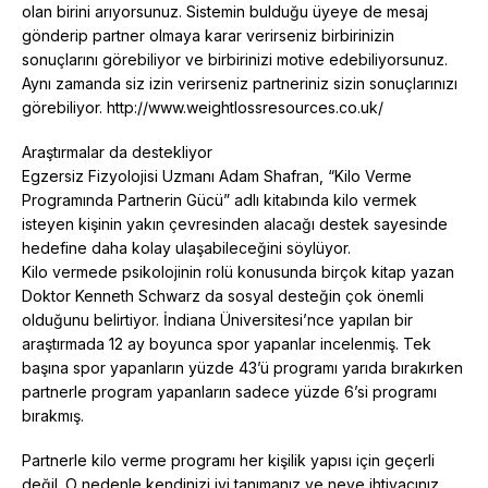
olan birini arıyorsunuz. Sistemin bulduğu üyeye de mesaj
gönderip partner olmaya karar verirseniz birbirinizin
sonuçlarını görebiliyor ve birbirinizi motive edebiliyorsunuz.
Aynı zamanda siz izin verirseniz partneriniz sizin sonuçlarınızı
görebiliyor. http://www.weightlossresources.co.uk/
Araştırmalar da destekliyor
Egzersiz Fizyolojisi Uzmanı Adam Shafran, “Kilo Verme
Programında Partnerin Gücü” adlı kitabında kilo vermek
isteyen kişinin yakın çevresinden alacağı destek sayesinde
hedefine daha kolay ulaşabileceğini söylüyor.
Kilo vermede psikolojinin rolü konusunda birçok kitap yazan
Doktor Kenneth Schwarz da sosyal desteğin çok önemli
olduğunu belirtiyor. İndiana Üniversitesi’nce yapılan bir
araştırmada 12 ay boyunca spor yapanlar incelenmiş. Tek
başına spor yapanların yüzde 43’ü programı yarıda bırakırken
partnerle program yapanların sadece yüzde 6’si programı
bırakmış.
Partnerle kilo verme programı her kişilik yapısı için geçerli
değil. O nedenle kendinizi iyi tanımanız ve neye ihtiyacınız