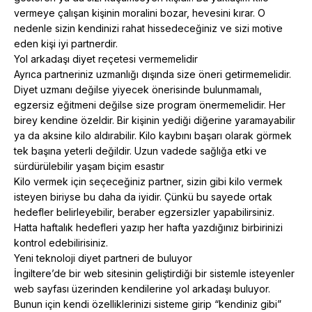
vermeye çalışan kişinin moralini bozar, hevesini kırar. O
nedenle sizin kendinizi rahat hissedeceğiniz ve sizi motive
eden kişi iyi partnerdir.
Yol arkadaşı diyet reçetesi vermemelidir
Ayrıca partneriniz uzmanlığı dışında size öneri getirmemelidir.
Diyet uzmanı değilse yiyecek önerisinde bulunmamalı,
egzersiz eğitmeni değilse size program önermemelidir. Her
birey kendine özeldir. Bir kişinin yediği diğerine yaramayabilir
ya da aksine kilo aldırabilir. Kilo kaybını başarı olarak görmek
tek başına yeterli değildir. Uzun vadede sağlığa etki ve
sürdürülebilir yaşam biçim esastır
Kilo vermek için seçeceğiniz partner, sizin gibi kilo vermek
isteyen biriyse bu daha da iyidir. Çünkü bu sayede ortak
hedefler belirleyebilir, beraber egzersizler yapabilirsiniz.
Hatta haftalık hedefleri yazıp her hafta yazdığınız birbirinizi
kontrol edebilirisiniz.
Yeni teknoloji diyet partneri de buluyor
İngiltere’de bir web sitesinin geliştirdiği bir sistemle isteyenler
web sayfası üzerinden kendilerine yol arkadaşı buluyor.
Bunun için kendi özelliklerinizi sisteme girip “kendiniz gibi”