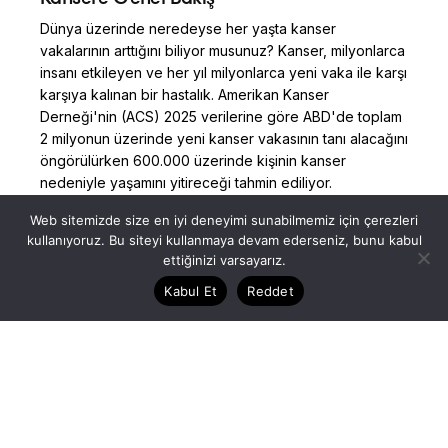
Dünya üzerinde neredeyse her yaşta kanser
vakalarının arttığını biliyor musunuz? Kanser, milyonlarca
insanı etkileyen ve her yıl milyonlarca yeni vaka ile karşı
karşıya kalınan bir hastalık. Amerikan Kanser
Derneği'nin (ACS) 2025 verilerine göre ABD'de toplam
2 milyonun üzerinde yeni kanser vakasının tanı alacağını
öngörülürken 600.000 üzerinde kişinin kanser
nedeniyle yaşamını yitireceği tahmin ediliyor.
İçerik Kütüphanesi
İyi Yaşam ve Motivasyon
Web sitemizde size en iyi deneyimi sunabilmemiz için çerezleri
kullanıyoruz. Bu siteyi kullanmaya devam ederseniz, bunu kabul
Posted by
ettiğinizi varsayarız.
Read More
Dilara Koçak
Kabul Et
Reddet
05/03/2025
9 dakika okuma süresi
Kız Çocukların Erken Ergenlik Alarmı
Son yıllarda özellikle kız çocuklarında erken ergenlik
vakalarında oldukça önemli bir artış söz konusu.
Ergenlik bulgularının kız çocukta 8, erkek çocukta ise 9