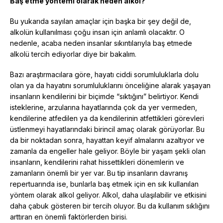
Baş etme yöntemi olarak neden alkol?
Bu yukarıda sayılan amaçlar için başka bir şey değil de,
alkolün kullanılması çoğu insan için anlamlı olacaktır. O
nedenle, acaba neden insanlar sıkıntılarıyla baş etmede
alkolü tercih ediyorlar diye bir bakalım.
Bazı araştırmacılara göre, hayatı ciddi sorumluluklarla dolu
olan ya da hayatını sorumluluklarını önceliğine alarak yaşayan
insanların kendilerini bir biçimde “sıktığını” belirtiyor. Kendi
isteklerine, arzularına hayatlarında çok da yer vermeden,
kendilerine atfedilen ya da kendilerinin atfettikleri görevleri
üstlenmeyi hayatlarındaki birincil amaç olarak görüyorlar. Bu
da bir noktadan sonra, hayattan keyif almalarını azaltıyor ve
zamanla da engeller hale geliyor. Böyle bir yaşam şekli olan
insanların, kendilerini rahat hissettikleri dönemlerin ve
zamanların önemli bir yer var. Bu tip insanların davranış
repertuarında ise, bunlarla baş etmek için en sık kullanılan
yöntem olarak alkol geliyor. Alkol, daha ulaşılabilir ve etkisini
daha çabuk gösteren bir tercih oluyor. Bu da kullanım sıklığını
arttıran en önemli faktörlerden birisi.