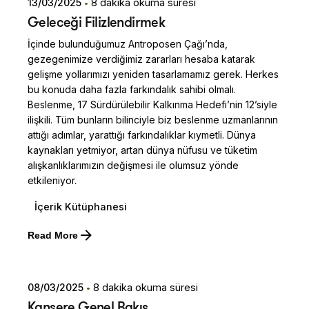
13/03/2025
8 dakika okuma süresi
Geleceği Filizlendirmek
İçinde bulunduğumuz Antroposen Çağı’nda,
gezegenimize verdiğimiz zararları hesaba katarak
gelişme yollarımızı yeniden tasarlamamız gerek. Herkes
bu konuda daha fazla farkındalık sahibi olmalı.
Beslenme, 17 Sürdürülebilir Kalkınma Hedefi’nin 12’siyle
ilişkili. Tüm bunların bilinciyle biz beslenme uzmanlarının
attığı adımlar, yarattığı farkındalıklar kıymetli. Dünya
kaynakları yetmiyor, artan dünya nüfusu ve tüketim
alışkanlıklarımızın değişmesi ile olumsuz yönde
etkileniyor.
İçerik Kütüphanesi
Posted by
Read More
Dilara Koçak
08/03/2025
8 dakika okuma süresi
Kansere Genel Bakış