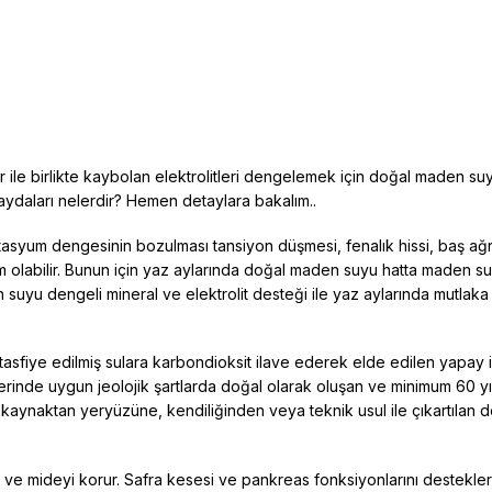
r ile birlikte kaybolan elektrolitleri dengelemek için doğal maden suy
ydaları nelerdir? Hemen detaylara bakalım..
asyum dengesinin bozulması tansiyon düşmesi, fenalık hissi, baş ağrı
özüm olabilir. Bunun için yaz aylarında doğal maden suyu hatta maden su
 suyu dengeli mineral ve elektrolit desteği ile yaz aylarında mutlaka
asfiye edilmiş sulara karbondioksit ilave ederek elde edilen yapay
lerinde uygun jeolojik şartlarda doğal olarak oluşan ve minimum 60 yı
 kaynaktan yeryüzüne, kendiliğinden veya teknik usul ile çıkartılan do
rı ve mideyi korur. Safra kesesi ve pankreas fonksiyonlarını destekler