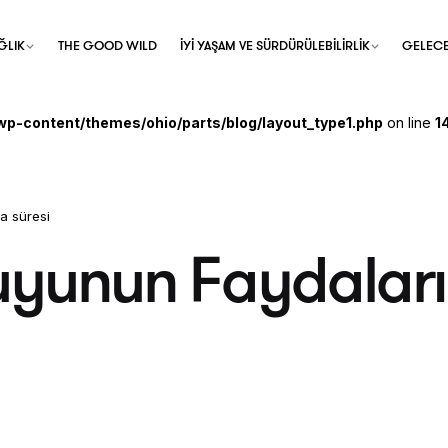
ĞLIK
THE GOOD WILD
İYİ YAŞAM VE SÜRDÜRÜLEBİLİRLİK
GELECE
wp-content/themes/ohio/parts/blog/layout_type1.php
on line
1
a süresi
yunun Faydaları