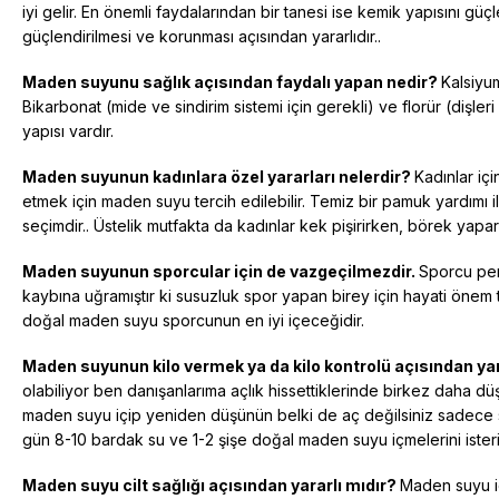
iyi gelir. En önemli faydalarından bir tanesi ise kemik yapısını g
güçlendirilmesi ve korunması açısından yararlıdır..
Maden suyunu sağlık açısından faydalı yapan nedir?
Kalsiyu
Bikarbonat (mide ve sindirim sistemi için gerekli) ve florür (dişle
yapısı vardır.
Maden suyunun kadınlara özel yararları nelerdir?
Kadınlar iç
etmek için maden suyu tercih edilebilir. Temiz bir pamuk yardımı 
seçimdir.. Üstelik mutfakta da kadınlar kek pişirirken, börek yapa
Maden suyunun sporcular için de vazgeçilmezdir.
Sporcu perf
kaybına uğramıştır ki susuzluk spor yapan birey için hayati önem taş
doğal maden suyu sporcunun en iyi içeceğidir.
Maden suyunun kilo vermek ya da kilo kontrolü açısından yar
olabiliyor ben danışanlarıma açlık hissettiklerinde birkez daha 
maden suyu içip yeniden düşünün belki de aç değilsiniz sadece s
gün 8-10 bardak su ve 1-2 şişe doğal maden suyu içmelerini ister
Maden suyu cilt sağlığı açısından yararlı mıdır?
Maden suyu i