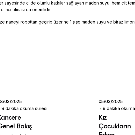
nler sayesinde cilde olumlu katkılar sağlayan maden suyu, hem cilt te
dımcı olması da önemlidir
taze naneyi robottan geçirip üzerine 1 şişe maden suyu ve biraz limon 
Posted by
Posted by
Dilara
Dilara
Koçak
Koçak
8/03/2025
05/03/2025
8 dakika okuma süresi
9 dakika okuma
Kansere
Kız
Genel Bakış
Çocukların
Erken