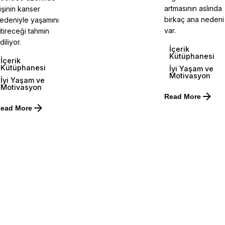
artmasının aslında
işinin kanser
birkaç ana nedeni
edeniyle yaşamını
var.
itireceği tahmin
diliyor.
İçerik
Kütüphanesi
İçerik
Kütüphanesi
İyi Yaşam ve
Motivasyon
İyi Yaşam ve
Motivasyon
Read More
ead More