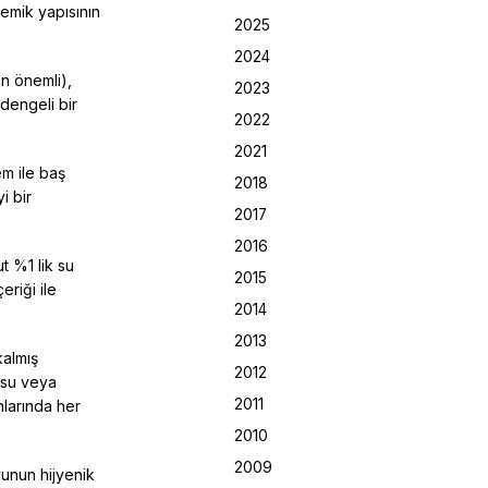
kemik yapısının
2025
2024
n önemli),
2023
 dengeli bir
2022
2021
em ile baş
2018
i bir
2017
2016
t %1 lik su
2015
eriği ile
2014
2013
kalmış
2012
 su veya
2011
mlarında her
2010
2009
unun hijyenik