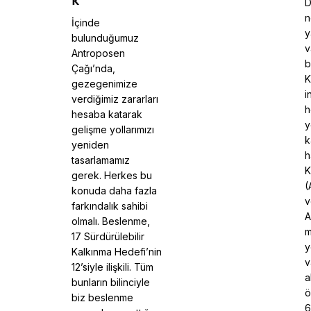
D
n
İçinde
y
bulunduğumuz
v
Antroposen
b
Çağı’nda,
K
gezegenimize
i
verdiğimiz zararları
h
hesaba katarak
y
gelişme yollarımızı
k
yeniden
h
tasarlamamız
K
gerek. Herkes bu
(
konuda daha fazla
v
farkındalık sahibi
A
olmalı. Beslenme,
m
17 Sürdürülebilir
y
Kalkınma Hedefi’nin
v
12’siyle ilişkili. Tüm
a
bunların bilinciyle
ö
biz beslenme
6