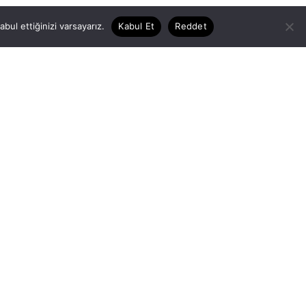
ul ettiğinizi varsayarız.
Kabul Et
Reddet
GELECEK İÇİN
Yereli Anlamak
Yabana Dönüş
Geleneksel İnovasyon
İklim Dostu Beslenme