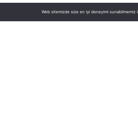
Web sitemizde size en iyi deneyimi sunabilmemiz iç
KURUMSAL
Hakkında
Mezura Sağlık
Biz
Bireysel Besl
Kurumsal Besl
The Good Wil
Bize Ulaşın