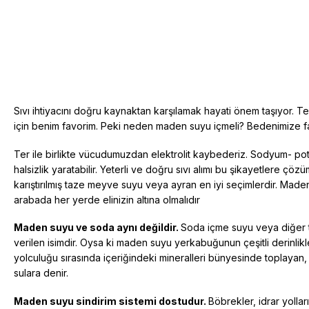
Sıvı ihtiyacını doğru kaynaktan karşılamak hayati önem taşıyor. Te
için benim favorim. Peki neden maden suyu içmeli? Bedenimize fa
Ter ile birlikte vücudumuzdan elektrolit kaybederiz. Sodyum- pot
halsizlik yaratabilir. Yeterli ve doğru sıvı alımı bu şikayetlere ç
karıştırılmış taze meyve suyu veya ayran en iyi seçimlerdir. Maden
arabada her yerde elinizin altına olmalıdır
Maden suyu ve soda aynı değildir.
Soda içme suyu veya diğer t
verilen isimdir. Oysa ki maden suyu yerkabuğunun çeşitli derinlik
yolculuğu sırasında içeriğindeki mineralleri bünyesinde toplayan,
sulara denir.
Maden suyu sindirim sistemi dostudur.
Böbrekler, idrar yolla