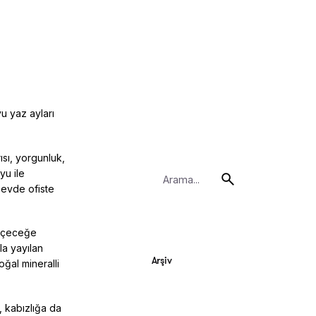
u yaz ayları
sı, yorgunluk,
Search
yu ile
for
 evde ofiste
 içeceğe
la yayılan
Arşiv
ğal mineralli
, kabızlığa da