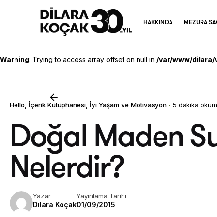
Skip
to
HAKKINDA
MEZURA SA
content
Warning
: Trying to access array offset on null in
/var/www/dilara/
Hello
İçerik Kütüphanesi
İyi Yaşam ve Motivasyon
5 dakika okum
Doğal Maden Su
Nelerdir?
Yazar
Yayınlama Tarihi
Dilara Koçak
01/09/2015