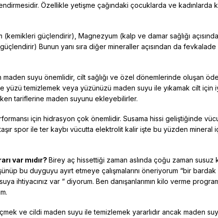
üçlendirmesidir. Özellikle yetişme çağındaki çocuklarda ve kadınlarda 
m (kemikleri güçlendirir), Magnezyum (kalp ve damar sağlığı açısında
ri güçlendirir) Bunun yanı sıra diğer mineraller açısından da fevkalade
in maden suyu önemlidir, cilt sağlığı ve özel dönemlerinde oluşan öd
ile yüzü temizlemek veya yüzünüzü maden suyu ile yıkamak cilt için iy
rken tariflerine maden suyunu ekleyebilirler.
ormansı için hidrasyon çok önemlidir. Susama hissi geliştiğinde vücu
ır spor ile ter kaybı vücutta elektrolit kalir işte bu yüzden mineral iç
arı var mıdır?
Birey aç hissettiği zaman aslında çoğu zaman susuz 
düşünüp bu duyguyu ayırt etmeye çalışmalarını öneriyorum “bir bardak
uya ihtiyacınız var “ diyorum. Ben danışanlarımın kilo verme progra
im.
çmek ve cildi maden suyu ile temizlemek yararlıdır ancak maden suy