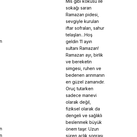
Mis gibi kokusu ile
sokağı saran
Ramazan pidesi,
sevgiyle kurulan
iftar sofraları, sahur
telaşları…Hoş
n
geldin 11 ayın
sultanı Ramazan!
Ramazan ayı, birlik
ve bereketin
simgesi, ruhen ve
bedenen arınmanın
en güzel zamanıdır.
Oruç tutarken
sadece manevi
olarak değil,
fiziksel olarak da
dengeli ve sağlıklı
beslenmek büyük
en
önem taşır. Uzun
ın
süren açlık sonrası