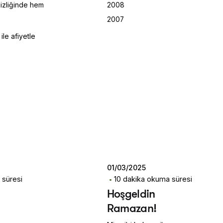
mizliğinde hem
2008
2007
ile afiyetle
Posted by
Dilara
Koçak
01/03/2025
 süresi
10 dakika okuma süresi
Hoşgeldin
Ramazan!