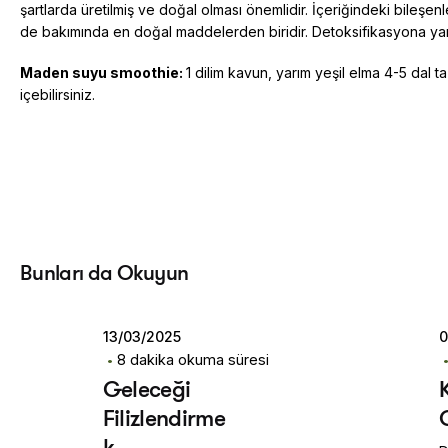
şartlarda üretilmiş ve doğal olması önemlidir. İçeriğindeki bileşe
de bakımında en doğal maddelerden biridir. Detoksifikasyona yar
Maden suyu smoothie:
1 dilim kavun, yarım yeşil elma 4-5 dal 
içebilirsiniz.
Posted by
Dilara
Koçak
Bunları da Okuyun
13/03/2025
0
8 dakika okuma süresi
Geleceği
Filizlendirme
k