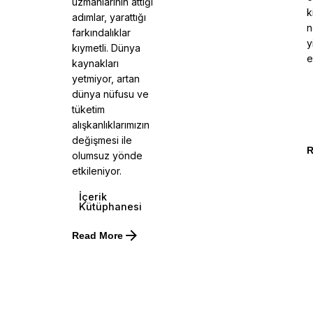
uzmanlarının attığı
k
adımlar, yarattığı
n
farkındalıklar
y
kıymetli. Dünya
e
kaynakları
yetmiyor, artan
dünya nüfusu ve
tüketim
alışkanlıklarımızın
değişmesi ile
R
olumsuz yönde
etkileniyor.
İçerik
Kütüphanesi
Read More