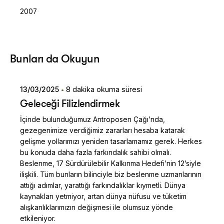
2007
Posted by
Bunları da Okuyun
Dilara Koçak
13/03/2025
8 dakika okuma süresi
Geleceği Filizlendirmek
İçinde bulunduğumuz Antroposen Çağı’nda,
gezegenimize verdiğimiz zararları hesaba katarak
gelişme yollarımızı yeniden tasarlamamız gerek. Herkes
bu konuda daha fazla farkındalık sahibi olmalı.
Beslenme, 17 Sürdürülebilir Kalkınma Hedefi’nin 12’siyle
ilişkili. Tüm bunların bilinciyle biz beslenme uzmanlarının
attığı adımlar, yarattığı farkındalıklar kıymetli. Dünya
kaynakları yetmiyor, artan dünya nüfusu ve tüketim
alışkanlıklarımızın değişmesi ile olumsuz yönde
etkileniyor.