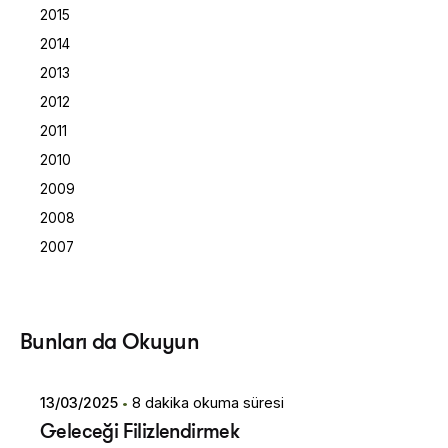
2015
2014
2013
2012
2011
2010
2009
2008
2007
Posted by
Bunları da Okuyun
Dilara Koçak
13/03/2025
8 dakika okuma süresi
Geleceği Filizlendirmek