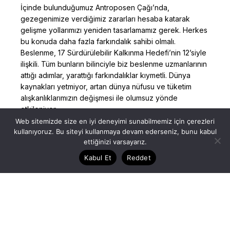
İçinde bulunduğumuz Antroposen Çağı’nda,
gezegenimize verdiğimiz zararları hesaba katarak
gelişme yollarımızı yeniden tasarlamamız gerek. Herkes
bu konuda daha fazla farkındalık sahibi olmalı.
Beslenme, 17 Sürdürülebilir Kalkınma Hedefi’nin 12’siyle
ilişkili. Tüm bunların bilinciyle biz beslenme uzmanlarının
attığı adımlar, yarattığı farkındalıklar kıymetli. Dünya
kaynakları yetmiyor, artan dünya nüfusu ve tüketim
alışkanlıklarımızın değişmesi ile olumsuz yönde
etkileniyor.
Web sitemizde size en iyi deneyimi sunabilmemiz için çerezleri
İçerik Kütüphanesi
kullanıyoruz. Bu siteyi kullanmaya devam ederseniz, bunu kabul
ettiğinizi varsayarız.
Posted by
Read More
Dilara Koçak
Kabul Et
Reddet
08/03/2025
8 dakika okuma süresi
Kansere Genel Bakış
Dünya üzerinde neredeyse her yaşta kanser