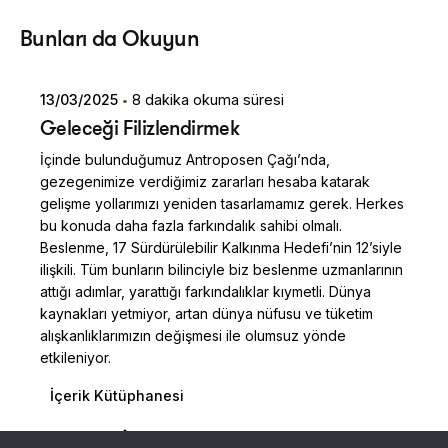
Posted by
Bunları da Okuyun
Dilara Koçak
13/03/2025
8 dakika okuma süresi
Geleceği Filizlendirmek
İçinde bulunduğumuz Antroposen Çağı’nda,
gezegenimize verdiğimiz zararları hesaba katarak
gelişme yollarımızı yeniden tasarlamamız gerek. Herkes
bu konuda daha fazla farkındalık sahibi olmalı.
Beslenme, 17 Sürdürülebilir Kalkınma Hedefi’nin 12’siyle
ilişkili. Tüm bunların bilinciyle biz beslenme uzmanlarının
attığı adımlar, yarattığı farkındalıklar kıymetli. Dünya
kaynakları yetmiyor, artan dünya nüfusu ve tüketim
alışkanlıklarımızın değişmesi ile olumsuz yönde
etkileniyor.
İçerik Kütüphanesi
Posted by
Read More
Dilara Koçak