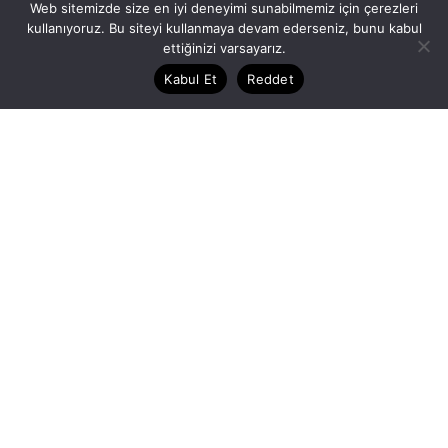
Web sitemizde size en iyi deneyimi sunabilmemiz için çerezleri
kullanıyoruz. Bu siteyi kullanmaya devam ederseniz, bunu kabul
ettiğinizi varsayarız.
08/03/2025
8 dakika okuma süresi
Kabul Et
Reddet
Kansere Genel Bakış
Dünya üzerinde neredeyse her yaşta kanser
vakalarının arttığını biliyor musunuz? Kanser, milyonlarca
insanı etkileyen ve her yıl milyonlarca yeni vaka ile karşı
karşıya kalınan bir hastalık. Amerikan Kanser
Derneği'nin (ACS) 2025 verilerine göre ABD'de toplam
2 milyonun üzerinde yeni kanser vakasının tanı alacağını
öngörülürken 600.000 üzerinde kişinin kanser
nedeniyle yaşamını yitireceği tahmin ediliyor.
İçerik Kütüphanesi
İyi Yaşam ve Motivasyon
Posted by
Read More
Dilara Koçak
05/03/2025
9 dakika okuma süresi