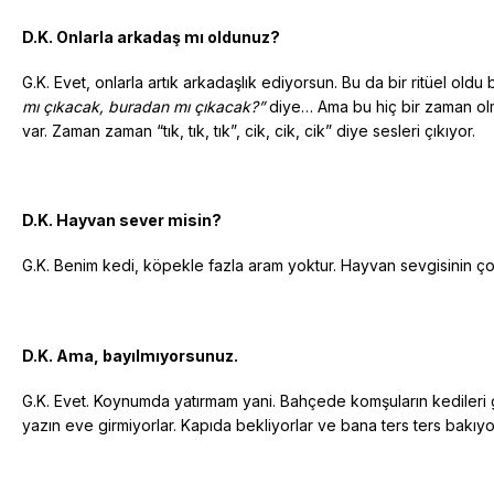
D.K. Onlarla arkadaş mı oldunuz?
G.K. Evet, onlarla artık arkadaşlık ediyorsun. Bu da bir ritüel old
mı çıkacak, buradan mı çıkacak?”
diye… Ama bu hiç bir zaman olm
var. Zaman zaman “tık, tık, tık”, cik, cik, cik” diye sesleri çıkıyor.
D.K. Hayvan sever misin?
G.K. Benim kedi, köpekle fazla aram yoktur. Hayvan sevgisinin ço
D.K. Ama, bayılmıyorsunuz.
G.K. Evet. Koynumda yatırmam yani. Bahçede komşuların kedileri g
yazın eve girmiyorlar. Kapıda bekliyorlar ve bana ters ters bakıyo