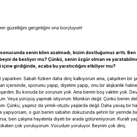
imin güzelliğini gerginliğini ona borçluyum!
 sonucunda senin kilon azalmadı, bizim dostluğumuz arttı. Ben
yni de besliyor mu? Çünkü, senin özgür olman ve yaratabilmen
içine girdiğinde, acaba bu yaratıcılığını etkiliyor mu?
t yaparken. Sabah fiziken daha dinç kalkıyorum ama, çalışırken bir ş
an içerisinde, sporumu yapıp, diyetimi yapıp, onu bir alışkanlık halin
aşardım. Bu konuda bir sorunum yok. Ama benim boş vaktim yok. Deva
rum. Veya yürüyüş yapmak istiyorum. Mümkün değil. Çünkü benim deli
ım. Çünkü, yaşımız da yirmili-otuzlu yaşlarda değil. Daha yavaş bir 
a yapıyorsam, o gün benim sabahın dokuzunda şehrin bir yerinde bir
sa, ben çalışma hayatımla diyeti bir arada götüremiyorum. Kurallı y
akikaten çok yoruluyorum. Vücudum yoruluyor. Beynim çok dinç.