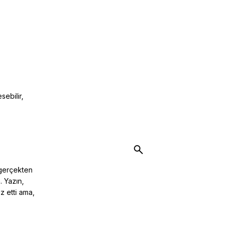
sebilir,
Search
for
 gerçekten
. Yazın,
z etti ama,