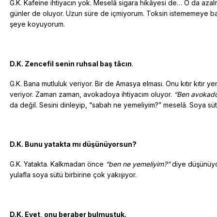
G.K. Kafeine ihtiyacın yok. Meselâ sigara hikâyesi de… O da az
günler de oluyor. Uzun süre de içmiyorum. Toksin istememeye baş
şeye koyuyorum.
D.K. Zencefil senin ruhsal baş tâcın
.
G.K. Bana mutluluk veriyor. Bir de Amasya elması. Onu kıtır kıtı
veriyor. Zaman zaman, avokadoya ihtiyacım oluyor.
“Ben avokado
da değil. Sesini dinleyip, “sabah ne yemeliyim?” meselâ. Soya süt
D.K. Bunu yatakta mı düşünüyorsun?
G.K. Yatakta. Kalkmadan önce
“ben ne yemeliyim?”
diye düşünüy
yulafla soya sütü birbirine çok yakışıyor.
D.K. Evet, onu beraber bulmuştuk.