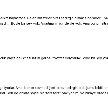
u benim hayatımda. Gelen misafirler biraz tedirgin olmakla beraber
, “a
adı… Böyle bir şey yok. Apartmanın içinde de yok. Ama bunun altınd
cuk yaşta gelişmesi lazım galiba. “Nefret ediyorum” diye bir şey yo
eliyorlar. Ama benim sevmediğimi, biraz tedirgin olduğumu bildikleri
rlar. Ben de onlara şöyle bir “ters ters” bakıyorum. Ve hikâye orada b