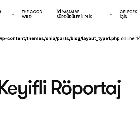
A
THE GOOD
İYİ YAŞAM VE
GELECEK
WILD
SÜRDÜRÜLEBİLİRLİK
İÇİN
wp-content/themes/ohio/parts/blog/layout_type1.php
on line
1
Keyifli Röportaj