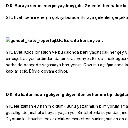
D.K. Buraya senin enerjin yayılmış gibi. Gelenler her halde ke
G.K. Evet, benim enerjim çok iyi burada. Buraya gelenler gerçekten
D.K. Burada her şey var.
G.K. Evet. Koca bir salon ve bu salonda beni yaşatacak her şey v
bir çiçek açıyor, ardından da bir kiraz veriyor. Bir de fındık ağac
herhalde bahçede yaşamaya başlıyoruz. Gözümü açtığım anda kap
kapılar açık. Böyle devam ediyor.
D.K. Bu kadar insan geliyor, gidiyor. Sen ev hanımı tipi değil
G.K. Ne zaman ev hanım oldum? Bunu yazar mısın bilmiyorum ama, ev
güzelliği de, mahalle hayatı yaşanıyor. Bir telefonla suyundan, m
Diyorum ki “hayatım, hazır gelirken marketten şunları, şunları da 