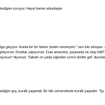
istediğimi soruyor. Hepsi benim arkadaşım.
lga geçiyor. Arada bir bir tanesi (ismini vermeyim) “
sen kilo almışsın.
p geliyorum. Dostluk yapıyorum. Esas amacımız, piyasada ne olup bitti
emiyorum”
diyorum. ‘Sabah on yada öğleden sonra dörtte gel’ diyorl
iğim şey, kurallı yaşamak. Bir tek üniversitede kurallı yaşadım. “Şu