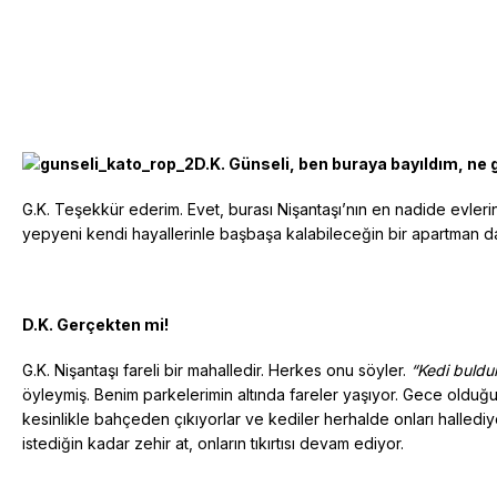
D.K. Günseli, ben buraya bayıldım, ne g
G.K. Teşekkür ederim. Evet, burası Nişantaşı’nın en nadide evleri
yepyeni kendi hayallerinle başbaşa kalabileceğin bir apartman daire
D.K. Gerçekten mi!
G.K. Nişantaşı fareli bir mahalledir. Herkes onu söyler.
“Kedi buldun
öyleymiş. Benim parkelerimin altında fareler yaşıyor. Gece olduğu za
kesinlikle bahçeden çıkıyorlar ve kediler herhalde onları hallediyo
istediğin kadar zehir at, onların tıkırtısı devam ediyor.