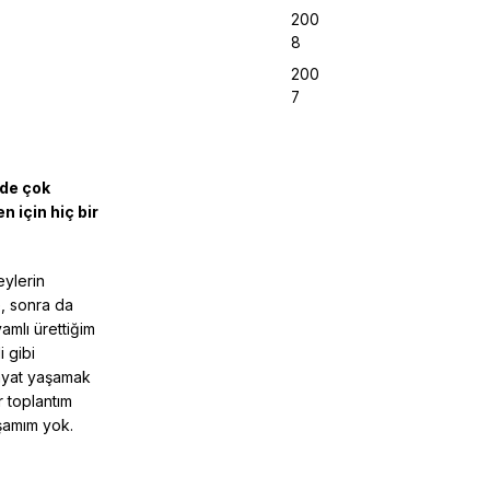
200
8
200
7
 de çok
 için hiç bir
eylerin
e, sonra da
mlı ürettiğim
 gibi
hayat yaşamak
 toplantım
aşamım yok.