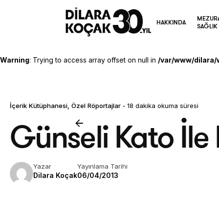
Skip
to
MEZUR
HAKKINDA
content
SAĞLIK
Warning
: Trying to access array offset on null in
/var/www/dilara/
İçerik Kütüphanesi
Özel Röportajlar
18 dakika okuma süresi
Günseli Kato İle 
Yazar
Yayınlama Tarihi
Dilara Koçak
06/04/2013