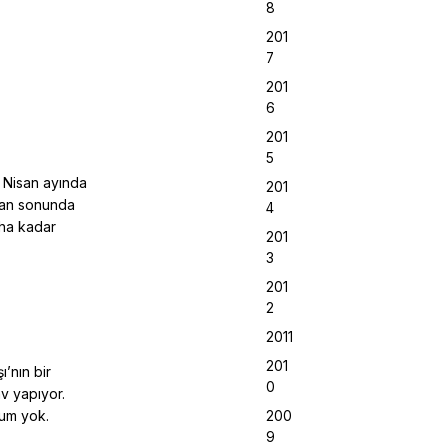
8
201
7
.
201
6
201
5
ı Nisan ayında
201
isan sonunda
4
aha kadar
201
3
201
2
2011
201
’nın bir
0
v yapıyor.
num yok.
200
9