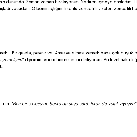
almış durumda. Zaman zaman bırakıyorum. Nadiren içmeye başladım. H
ladı vücudum. O benim içtiğim limonlu zencefilli… zaten zencefili h
r yemek… Bir galeta, peynir ve Amasya elması yemek bana çok büyük bi
 yemeliyim
” diyorum. Vücudumun sesini dinliyorum. Bu kıvırtmak de
ü.
orum.
“Ben bir su içeyim. Sonra da soya sütü. Biraz da yulaf yiyeyim