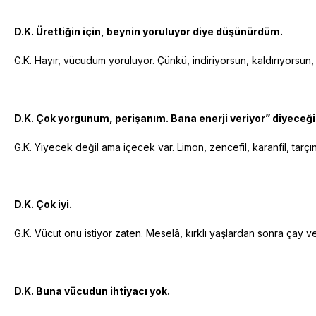
D.K. Ürettiğin için, beynin yoruluyor diye düşünürdüm.
G.K. Hayır, vücudum yoruluyor. Çünkü, indiriyorsun, kaldırıyorsu
D.K. Çok yorgunum, perişanım. Bana enerji veriyor” diyeceğin
G.K. Yiyecek değil ama içecek var. Limon, zencefil, karanfil, ta
D.K. Çok iyi.
G.K. Vücut onu istiyor zaten. Meselâ, kırklı yaşlardan sonra çay ve
D.K. Buna vücudun ihtiyacı yok.