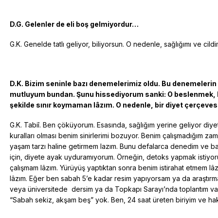
D.G. Gelenler de eli boş gelmiyordur…
G.K. Genelde tatlı geliyor, biliyorsun. O nedenle, sağlığımı ve cild
D.K. Bizim seninle bazı denemelerimiz oldu. Bu denemelerin
mutluyum bundan. Şunu hissediyorum sanki: O beslenmek, be
şekilde sınır koymaman lâzım. O nedenle, bir diyet çerçevesi 
G.K. Tabiî. Ben çöküyorum. Esasında, sağlığım yerine geliyor diye
kuralları olması benim sinirlerimi bozuyor. Benim çalışmadığım zam
yaşam tarzı haline getirmem lazım. Bunu defalarca denedim ve b
için, diyete ayak uyduramıyorum. Örneğin, detoks yapmak istiyo
çalışmam lâzım. Yürüyüş yaptıktan sonra benim istirahat etmem lâz
lâzım. Eğer ben sabah 5’e kadar resim yapıyorsam ya da araştırm
veya üniversitede dersim ya da Topkapı Sarayı’nda toplantım var
“Sabah sekiz, akşam beş” yok. Ben, 24 saat üreten biriyim ve h