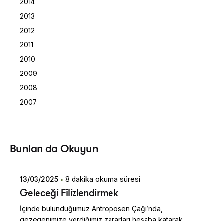
2014
2013
2012
2011
2010
2009
2008
2007
Posted by
Bunları da Okuyun
Dilara Koçak
13/03/2025
8 dakika okuma süresi
Geleceği Filizlendirmek
İçinde bulunduğumuz Antroposen Çağı’nda,
gezegenimize verdiğimiz zararları hesaba katarak