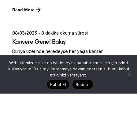
Posted by
Read More
Dilara Koçak
08/03/2025
8 dakika okuma süresi
Kansere Genel Bakış
Dünya üzerinde neredeyse her yaşta kanser
vakalarının arttığını biliyor musunuz? Kanser, milyonlarca
Web sitemizde size en iyi deneyimi sunabilmemiz için çerezleri
insanı etkileyen ve her yıl milyonlarca yeni vaka ile karşı
kullanıyoruz. Bu siteyi kullanmaya devam ederseniz, bunu kabul
karşıya kalınan bir hastalık. Amerikan Kanser
ettiğinizi varsayarız.
Derneği'nin (ACS) 2025 verilerine göre ABD'de toplam
Kabul Et
Reddet
2 milyonun üzerinde yeni kanser vakasının tanı alacağını
öngörülürken 600.000 üzerinde kişinin kanser
nedeniyle yaşamını yitireceği tahmin ediliyor.
İçerik Kütüphanesi
İyi Yaşam ve Motivasyon
Posted by
Read More
Dilara Koçak