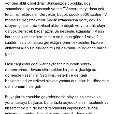
yönden aktif olmalıdırlar. Günümüzde çocuklar, boş
zamanlarda oyun oynamak yerine TV seyretmeyi daha çok
tercih etmektedirler. Gerçekte, birçok çocuk 5000 saatini TV
izleme ile geçirmektedir. Sağlık uzmanlarına göre, çok TV
izleyen çocuklarda fiziksel aktivite düşük ve yaratıcılık olayı
da yok denecek kadar azdır. Bu nedenle, uzmanlar TV için
harcanan zamanın kısıtlanması ve bunun günde 1 veya 2
saatten fazla olmaması gerektiğini önermektedirler. Fiziksel
aktiviteyi ailenizin alışılagelmiş bir davranış ve eğlence haline
getirin.
Okul çağındaki çocuklar hayatlarının bundan sonraki
dönemlerinde devam ettirecekleri birçok alışkanlığı bu
dönemde kazanırlar. Sağlıkları, yeterli ve dengeli
beslenmeleri ve fiziksel aktivite yapma durumları bu dönemde
daha önemli hale gelir.
Bu yaşlarda çocuklar çevrelerindeki olayları anlamaya ve
yorumlamaya başlarlar. Daha fazla büyüdüklerini hissetmek ve
hissettirmek için de kendi tercihlerini yapma konusunda
mücadele verirler. Artık okul başlamıştır. Evden uzakta