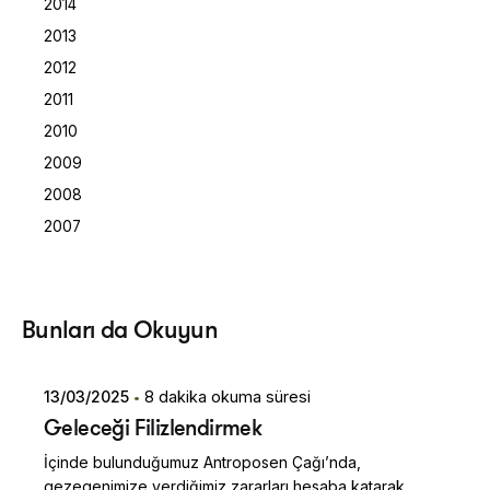
2014
2013
2012
2011
2010
2009
2008
2007
Posted by
Bunları da Okuyun
Dilara Koçak
13/03/2025
8 dakika okuma süresi
Geleceği Filizlendirmek
İçinde bulunduğumuz Antroposen Çağı’nda,
gezegenimize verdiğimiz zararları hesaba katarak