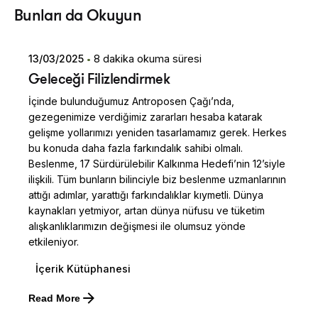
Bunları da Okuyun
Dilara Koçak
13/03/2025
8 dakika okuma süresi
Geleceği Filizlendirmek
İçinde bulunduğumuz Antroposen Çağı’nda,
gezegenimize verdiğimiz zararları hesaba katarak
gelişme yollarımızı yeniden tasarlamamız gerek. Herkes
bu konuda daha fazla farkındalık sahibi olmalı.
Beslenme, 17 Sürdürülebilir Kalkınma Hedefi’nin 12’siyle
ilişkili. Tüm bunların bilinciyle biz beslenme uzmanlarının
attığı adımlar, yarattığı farkındalıklar kıymetli. Dünya
kaynakları yetmiyor, artan dünya nüfusu ve tüketim
alışkanlıklarımızın değişmesi ile olumsuz yönde
etkileniyor.
İçerik Kütüphanesi
Posted by
Read More
Dilara Koçak