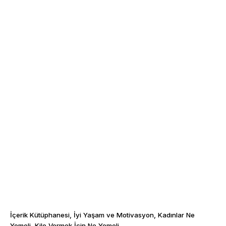
İçerik Kütüphanesi
İyi Yaşam ve Motivasyon
Kadınlar Ne
Yemeli
Kilo Vermek İçin Ne Yemeli