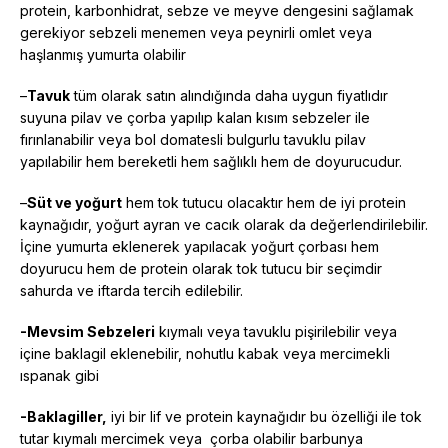
protein, karbonhidrat, sebze ve meyve dengesini sağlamak
gerekiyor sebzeli menemen veya peynirli omlet veya
haşlanmış yumurta olabilir
–
Tavuk
tüm olarak satın alındığında daha uygun fiyatlıdır
suyuna pilav ve çorba yapılıp kalan kısım sebzeler ile
fırınlanabilir veya bol domatesli bulgurlu tavuklu pilav
yapılabilir hem bereketli hem sağlıklı hem de doyurucudur.
–
Süt
ve yoğurt
hem tok tutucu olacaktır hem de iyi
protein
kaynağıdır, yoğurt ayran ve cacık olarak da değerlendirilebilir.
İçine yumurta eklenerek yapılacak yoğurt çorbası hem
doyurucu hem de protein olarak tok tutucu bir seçimdir
sahurda ve iftarda tercih edilebilir.
-Mevsim Sebzeleri
kıymalı veya tavuklu pişirilebilir veya
içine baklagil eklenebilir, nohutlu kabak veya mercimekli
ıspanak gibi
-Baklagiller,
iyi bir lif ve protein kaynağıdır bu özelliği ile tok
tutar kıymalı mercimek veya çorba olabilir barbunya