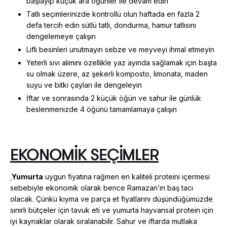
başlayıp küçük ara öğünler ile devam edin
Tatlı seçimlerinizde kontrollü olun haftada en fazla 2
defa tercih edin sütlü tatlı, dondurma, hamur tatlısını
dengelemeye çalışın
Lifli besinleri unutmayın sebze ve meyveyi ihmal etmeyin
Yeterli sıvı alımını özellikle yaz ayında sağlamak için başta
su olmak üzere, az şekerli komposto, limonata, maden
suyu ve bitki çayları ile dengeleyin
İftar ve sonrasında 2 küçük öğün ve sahur ile günlük
beslenmenizde 4 öğünü tamamlamaya çalışın
EKONOMİK SEÇİMLER
Yumurta
uygun fiyatına rağmen en kaliteli proteini içermesi
sebebiyle ekonomik olarak bence Ramazan’ın baş tacı
olacak. Çünkü kıyma ve parça et fiyatlarını düşündüğümüzde
sınırlı bütçeler için tavuk eti ve yumurta hayvansal protein için
iyi kaynaklar olarak sıralanabilir. Sahur ve iftarda mutlaka