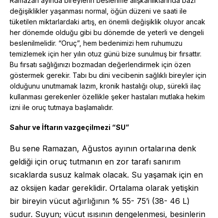
Ramazan ayında bireylerin beslenme alışkanlıklarında bazı
değişiklikler yaşanması normal, öğün düzeni ve saati ile
tüketilen miktarlardaki artış, en önemli değişiklik oluyor ancak
her dönemde olduğu gibi bu dönemde de yeterli ve dengeli
beslenilmelidir. “Oruç”, hem bedenimizi hem ruhumuzu
temizlemek için her yılın otuz günü bize sunulmuş bir fırsattır.
Bu fırsatı sağlığınızı bozmadan değerlendirmek için özen
göstermek gerekir. Tabı bu dini vecibenin sağlıklı bireyler için
olduğunu unutmamak lazım, kronik hastalığı olup, sürekli ilaç
kullanması gerekenler özellikle şeker hastaları mutlaka hekim
izni ile oruç tutmaya başlamalıdır.
Sahur ve İftarın vazgeçilmezi “SU”
Bu sene Ramazan, Ağustos ayının ortalarına denk
geldiği için oruç tutmanın en zor tarafı sanırım
sıcaklarda susuz kalmak olacak. Su yaşamak için en
az oksijen kadar gereklidir. Ortalama olarak yetişkin
bir bireyin vücut ağırlığının % 55- 75’i (38- 46 L)
sudur. Suyun; vücut ısısının dengelenmesi, besinlerin