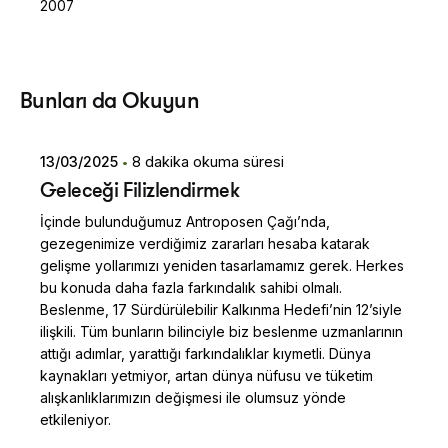
2007
Posted by
Bunları da Okuyun
Dilara Koçak
13/03/2025
8 dakika okuma süresi
Geleceği Filizlendirmek
İçinde bulunduğumuz Antroposen Çağı’nda,
gezegenimize verdiğimiz zararları hesaba katarak
gelişme yollarımızı yeniden tasarlamamız gerek. Herkes
bu konuda daha fazla farkındalık sahibi olmalı.
Beslenme, 17 Sürdürülebilir Kalkınma Hedefi’nin 12’siyle
ilişkili. Tüm bunların bilinciyle biz beslenme uzmanlarının
attığı adımlar, yarattığı farkındalıklar kıymetli. Dünya
kaynakları yetmiyor, artan dünya nüfusu ve tüketim
alışkanlıklarımızın değişmesi ile olumsuz yönde
etkileniyor.