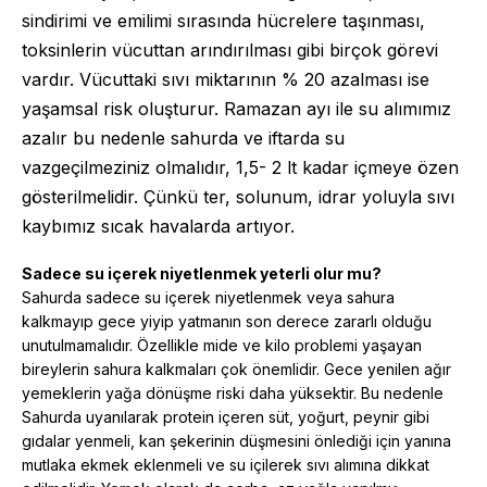
sindirimi ve emilimi sırasında hücrelere taşınması,
toksinlerin vücuttan arındırılması gibi birçok görevi
vardır. Vücuttaki sıvı miktarının % 20 azalması ise
yaşamsal risk oluşturur. Ramazan ayı ile su alımımız
azalır bu nedenle sahurda ve iftarda su
vazgeçilmeziniz olmalıdır, 1,5- 2 lt kadar içmeye özen
gösterilmelidir. Çünkü ter, solunum, idrar yoluyla sıvı
kaybımız sıcak havalarda artıyor.
Sadece su içerek niyetlenmek yeterli olur mu?
Sahurda sadece su içerek niyetlenmek veya sahura
kalkmayıp gece yiyip yatmanın son derece zararlı olduğu
unutulmamalıdır. Özellikle mide ve kilo problemi yaşayan
bireylerin sahura kalkmaları çok önemlidir. Gece yenilen ağır
yemeklerin yağa dönüşme riski daha yüksektir. Bu nedenle
Sahurda uyanılarak protein içeren süt, yoğurt, peynir gibi
gıdalar yenmeli, kan şekerinin düşmesini önlediği için yanına
mutlaka ekmek eklenmeli ve su içilerek sıvı alımına dikkat