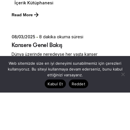
İçerik Kütüphanesi
Posted by
Read More
Dilara Koçak
08/03/2025
8 dakika okuma süresi
Kansere Genel Bakış
Dünya üzerinde neredeyse her yaşta kanser
vakalarının arttığını biliyor musunuz? Kanser, milyonlarca
Web sitemizde size en iyi deneyimi sunabilmemiz için çerezleri
insanı etkileyen ve her yıl milyonlarca yeni vaka ile karşı
kullanıyoruz. Bu siteyi kullanmaya devam ederseniz, bunu kabul
karşıya kalınan bir hastalık. Amerikan Kanser
ettiğinizi varsayarız.
Derneği'nin (ACS) 2025 verilerine göre ABD'de toplam
Kabul Et
Reddet
2 milyonun üzerinde yeni kanser vakasının tanı alacağını
öngörülürken 600.000 üzerinde kişinin kanser
nedeniyle yaşamını yitireceği tahmin ediliyor.
İçerik Kütüphanesi
İyi Yaşam ve Motivasyon
Posted by
Read More
Dilara Koçak