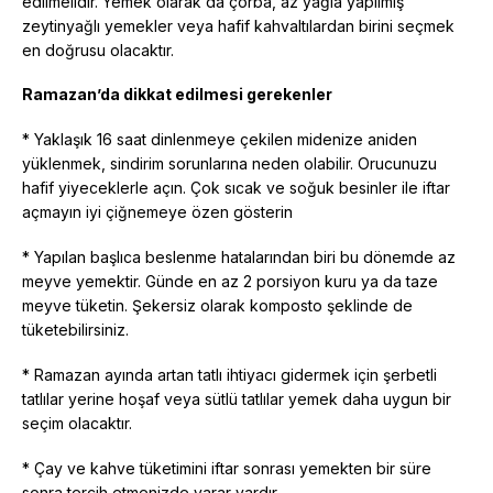
edilmelidir. Yemek olarak da çorba, az yağla yapılmış
zeytinyağlı yemekler veya hafif kahvaltılardan birini seçmek
en doğrusu olacaktır.
Ramazan’da dikkat edilmesi gerekenler
* Yaklaşık 16 saat dinlenmeye çekilen midenize aniden
yüklenmek, sindirim sorunlarına neden olabilir. Orucunuzu
hafif yiyeceklerle açın. Çok sıcak ve soğuk besinler ile iftar
açmayın iyi çiğnemeye özen gösterin
* Yapılan başlıca beslenme hatalarından biri bu dönemde az
meyve yemektir. Günde en az 2 porsiyon kuru ya da taze
meyve tüketin. Şekersiz olarak komposto şeklinde de
tüketebilirsiniz.
* Ramazan ayında artan tatlı ihtiyacı gidermek için şerbetli
tatlılar yerine hoşaf veya sütlü tatlılar yemek daha uygun bir
seçim olacaktır.
* Çay ve kahve tüketimini iftar sonrası yemekten bir süre
sonra tercih etmenizde yarar vardır.