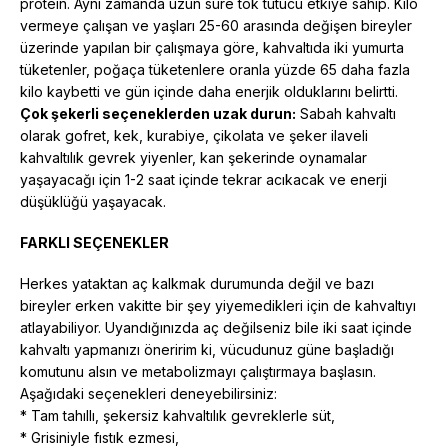
protein. Aynı zamanda uzun süre tok tutucu etkiye sahip. Kilo
vermeye çalışan ve yaşları 25-60 arasında değişen bireyler
üzerinde yapılan bir çalışmaya göre, kahvaltıda iki yumurta
tüketenler, poğaça tüketenlere oranla yüzde 65 daha fazla
kilo kaybetti ve gün içinde daha enerjik olduklarını belirtti.
Çok şekerli seçeneklerden uzak durun:
Sabah kahvaltı
olarak gofret, kek, kurabiye, çikolata ve şeker ilaveli
kahvaltılık gevrek yiyenler, kan şekerinde oynamalar
yaşayacağı için 1-2 saat içinde tekrar acıkacak ve enerji
düşüklüğü yaşayacak.
FARKLI SEÇENEKLER
Herkes yataktan aç kalkmak durumunda değil ve bazı
bireyler erken vakitte bir şey yiyemedikleri için de kahvaltıyı
atlayabiliyor. Uyandığınızda aç değilseniz bile iki saat içinde
kahvaltı yapmanızı öneririm ki, vücudunuz güne başladığı
komutunu alsın ve metabolizmayı çalıştırmaya başlasın.
Aşağıdaki seçenekleri deneyebilirsiniz:
* Tam tahıllı, şekersiz kahvaltılık gevreklerle süt,
* Grisiniyle fıstık ezmesi,