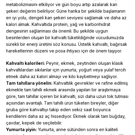
metabolizmasını etkiliyor ve gün boyu artıp azalarak kan
şekeri değerini belirliyor. Güne harika bir şekilde başlamanın
en iyi yolu, dengeli kan şekeri seviyesi sağlamak ve daha az
kalori almak. Kahvaltıda protein, yağ ve karbonhidrat
dengesinin sağlanması da önemli. Bu şekilde uygun
besinlerden oluşan bir kahvaltı tüketildiğinde vücudumuzda
sürekli bir enerji üretimi söz konusu. Üstelik kahvaltı, bağırsak
hareketlerinin düzeni ve posa ihtiyacı için de önem taşıyor.
Kahvaltı kalorileri:
Peynir, ekmek, zeytinden oluşan klasik
kahvaltılardan sıkılanlar için yumurta, yoğurt veya yulaf tercih
etmek daha az kalori almayı ve kilo kaybetmeyi sağlıyor.
Tam tahıllara yönelin:
Kahvaltılık gevrekler ve rafine edilmiş
ekmekle tam tahıllı ekmek arasında yapılan bir araştırmaya
göre, tam tahıllar içeren bir kahvaltı, sizi daha uzun tok tutması
açısından avantajlı. Tam tahıllı ürün tüketen bireyler, diğer
gruba göre kahvaltıyı takip eden sekiz saat boyunca
kendilerini daha az aç hissediyor. Ekmek olarak tam buğday,
çavdar, kepek de seçilebilir.
Yumurta yiyin:
Yumurta, anne sütünden sonra en kaliteli