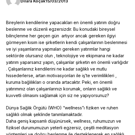
Dilara Koçak
15/03/2013
Bireylerin kendilerine yapacakları en önemli yatırım doğru
beslenme ve düzenli egzersizdir. Bu konudaki bireysel
bilinçlenme her geçen gün artıyor ancak gereken ilgiyi
görmeyen kısım ise şirketlerin kendi çalışanlarının beslenmesi
ve iyi yaşamlarına yapmaları gereken yatırımlar hangi
sektörde olursanız olun , teknolojiye ve ekipmana ne kadar
yatırım yaparsanız yapın, çalışanlar şirketin en önemli varlığıdır
. Çalışanlarınız kendilerini ne kadar sağlıklı ve mutlu
hissederlerse, artan motivasyonları ile iş’te verimlilikleri ,
kuruma bağlılıkları o oranda artacaktır. Peki, en önemli
yatırımınız olan çalışanlarınızı korumak, onların sağlıklı ve
kuvvetli olmasını sağlamak için siz ne yapıyorsunuz?
Dünya Sağlık Örgütü (WHO) “wellness”ı fiziken ve ruhen
sağlıklı olmak şeklinde tanımlamaktadır.
Daha geniş kapsamlı düşünürsek, wellness, ruhumuzun ve
fiziksel durumumuzun yeterli egzersiz, çeşitli meditasyon
yöntemleri ve doğru beslenme ile desteklenerek en sağlıklı