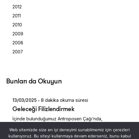
2012
2011
2010
2009
2008
2007
Posted by
Bunları da Okuyun
Dilara Koçak
13/03/2025
8 dakika okuma süresi
Geleceği Filizlendirmek
İçinde bulunduğumuz Antroposen Çağı’nda,
gezegenimize verdiğimiz zararları hesaba katarak
Web sitemizde size en iyi deneyimi sunabilmemiz için çerezleri
gelişme yollarımızı yeniden tasarlamamız gerek. Herkes
kullanıyoruz. Bu siteyi kullanmaya devam ederseniz, bunu kabul