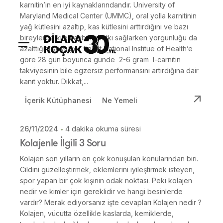
karnitin’in en iyi kaynaklarındandır. University of
Maryland Medical Center (UMMC), oral yolla karnitinin
yağ kütlesini azaltıp, kas kütlesini arttırdığını ve bazı
bireylerde kilo kaybına katkı sağlarken yorgunluğu da
azalttığını söylüyor. Fakat National Institue of Health’e
göre 28 gün boyunca günde 2-6 gram l-carnitin
takviyesinin bile egzersiz performansını artırdığına dair
kanıt yoktur. Dikkat,...
İçerik Kütüphanesi
Ne Yemeli
26/11/2024
4 dakika okuma süresi
Posted by
Kolajenle İlgili 3 Soru
Dilara Koçak
Kolajen son yılların en çok konuşulan konularından biri.
Cildini güzelleştirmek, eklemlerini iyileştirmek isteyen,
spor yapan bir çok kişinin odak noktası. Peki kolajen
nedir ve kimler için gereklidir ve hangi besinlerde
vardır? Merak ediyorsanız işte cevapları Kolajen nedir ?
Kolajen, vücutta özellikle kaslarda, kemiklerde,