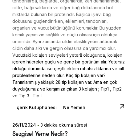
tendonlarda, bağlarda, organlarda, kan damarlarında,
ciltte, bağırsaklarda ve diğer bağ dokularında bol
miktarda bulunan bir proteindir. Başlıca işlevi bağ
dokusunu güçlendirirken, eklemleri, tendonları,
organları ve vücut bütünlüğünü korumaktır. Bu yüzden
kemik yapımızın sağlıklı ve güçlü olması için oldukça
önemlidir. Aynı zamanda cildin elastikiyetini arttırarak
cildin daha sıkı ve gergin olmasına da yardımcı olur.
Vücuttaki kolajen seviyeleri yeterli olduğunda, kolajen
içeren hücreler güçlü ve genç bir görünüm alır. Yetersiz
olduğu durumda ise çeşitli eklem rahatsızlıklarına ve cilt
problemlerine neden olur. Kaç tip kolajen var?
Tanımlanmış yaklaşık 28 tip kollajen var. Ama en çok
duyduğumuz ve karşımıza çıkan 3 kolajen ; Tip1 , Tip2
ve Tip 3. Tip I...
İçerik Kütüphanesi
Ne Yemeli
26/11/2024
3 dakika okuma süresi
Posted by
Sezgisel Yeme Nedir?
Dilara Koçak