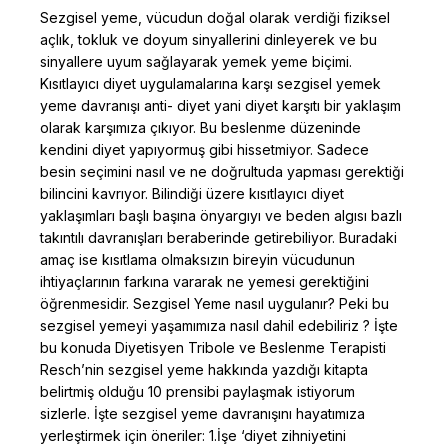
Sezgisel yeme, vücudun doğal olarak verdiği fiziksel
açlık, tokluk ve doyum sinyallerini dinleyerek ve bu
sinyallere uyum sağlayarak yemek yeme biçimi.
Kısıtlayıcı diyet uygulamalarına karşı sezgisel yemek
yeme davranışı anti- diyet yani diyet karşıtı bir yaklaşım
olarak karşımıza çıkıyor. Bu beslenme düzeninde
kendini diyet yapıyormuş gibi hissetmiyor. Sadece
besin seçimini nasıl ve ne doğrultuda yapması gerektiği
bilincini kavrıyor. Bilindiği üzere kısıtlayıcı diyet
yaklaşımları başlı başına önyargıyı ve beden algısı bazlı
takıntılı davranışları beraberinde getirebiliyor. Buradaki
amaç ise kısıtlama olmaksızın bireyin vücudunun
ihtiyaçlarının farkına vararak ne yemesi gerektiğini
öğrenmesidir. Sezgisel Yeme nasıl uygulanır? Peki bu
sezgisel yemeyi yaşamımıza nasıl dahil edebiliriz ? İşte
bu konuda Diyetisyen Tribole ve Beslenme Terapisti
Resch’nin sezgisel yeme hakkında yazdığı kitapta
belirtmiş olduğu 10 prensibi paylaşmak istiyorum
sizlerle. İşte sezgisel yeme davranışını hayatımıza
yerleştirmek için öneriler: 1.İşe ‘diyet zihniyetini