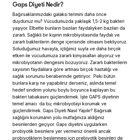
Gaps Diyeti Nedir?
Bağırsaklarımızdaki galaksi terimini daha önce
duydunuz mu? Vücudumuzda yaklaşık 1,5-2 kg bakteri
yaşıyor. Elbette bunların bazıları faydalıyken bazıları da
zararlı. Sağlıklı bir kişinin mikrobiyotasında faydalı ve
zararlı bakterilerin denge içerisinde olmasını bekliyoruz.
Soluduğumuz havayla, içtiğimiz suyla ve daha birçok
etken ile vücudumuza zararlı kimyasalları alıyoruz ve
mikrobiyotanın dengesini bozuyoruz. Zararlı bakterilerin
sayısının faydalılara göre artması birçok hastalığı ve
sağlık sorununu beraberinde getiriyor. Peki bütün
bunlara karşı ne yapabiliriz derseniz, aslında temel
hedef sindirim yolunu boylu boyunca kaplayan bu
bakteri tabakasını güçlendirmek. İşte GAPS diyetinin
temel amacı da bu; mikrobiyotayı korumak ve
güçlendirmek. Gaps Diyeti Nasıl Yapılır? Bağırsak
sağlığını korumanın yolu mutfağınıza aldığınız
besinlerden geçiyor. Gaps diyetini uygularken
probiyotik besinlere yer vermeniz önemli ancak
probiyotiklerin beslenmesi için prebiyotik besinleri de