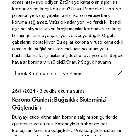
atmasını tavsiye ediyor. Zatürreye karşı olan aşılar sizi
koronavirüse karşı korur mu? Hayır. Pnömokok aşısı ve
pnömoniye karşı yapılan aşılar koronavirüse karşı
koruma sağlamaz. Virüs o kadar yeni ve farklı ki, kendi
aşısına ihtiyacımız var. Araştırmacılar koronavirüse karşı
bir aşı geliştirmeye çalışıyor ve Dünya Sağlık Örgütü
çabalarını destekliyor. Bu aşılar korona virüse karşı etkili
olmasa da, sağlığınızı korumak için solunum yolu
hastalıklarına karşı aşılama şiddetle tavsiye edilir. Soğuk
havalar korona virüsü öldürür mü? Soğuk havanın...
İçerik Kütüphanesi
Ne Yemeli
26/11/2024
3 dakika okuma süresi
Posted by
Korona Günleri: Bağışıklık Sisteminizi
Dilara Koçak
Güçlendirin
Dünyayı etkisi altına alan korona salgını son günlerde
gündemimize oturdu. Koronayla beraber en çok
konuşulan konu da bağışıklık… Peki bağışıklık sistemini