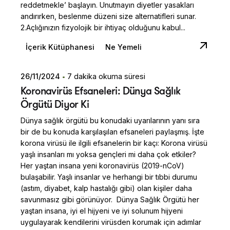
reddetmekle’ başlayın. Unutmayın diyetler yasakları
andırırken, beslenme düzeni size alternatifleri sunar.
2.Açlığınızın fizyolojik bir ihtiyaç olduğunu kabul...
İçerik Kütüphanesi
Ne Yemeli
26/11/2024
7 dakika okuma süresi
Posted by
Koronavirüs Efsaneleri: Dünya Sağlık
Dilara Koçak
Örgütü Diyor Ki
Dünya sağlık örgütü bu konudaki uyarılarının yanı sıra
bir de bu konuda karşılaşılan efsaneleri paylaşmış. İşte
korona virüsü ile ilgili efsanelerin bir kaçı: Korona virüsü
yaşlı insanları mı yoksa gençleri mi daha çok etkiler?
Her yaştan insana yeni koronavirüs (2019-nCoV)
bulaşabilir. Yaşlı insanlar ve herhangi bir tıbbi durumu
(astım, diyabet, kalp hastalığı gibi) olan kişiler daha
savunmasız gibi görünüyor. Dünya Sağlık Örgütü her
yaştan insana, iyi el hijyeni ve iyi solunum hijyeni
uygulayarak kendilerini virüsden korumak için adımlar