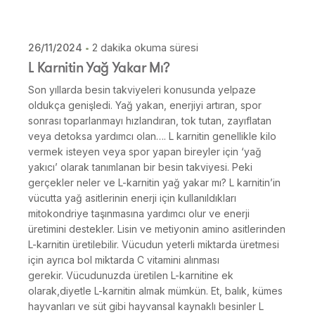
Skip
to
content
26/11/2024
2 dakika okuma süresi
Posted by
L Karnitin Yağ Yakar Mı?
Dilara Koçak
Son yıllarda besin takviyeleri konusunda yelpaze
oldukça genişledi. Yağ yakan, enerjiyi artıran, spor
sonrası toparlanmayı hızlandıran, tok tutan, zayıflatan
veya detoksa yardımcı olan…. L karnitin genellikle kilo
vermek isteyen veya spor yapan bireyler için ‘yağ
yakıcı’ olarak tanımlanan bir besin takviyesi. Peki
gerçekler neler ve L-karnitin yağ yakar mı? L karnitin’in
vücutta yağ asitlerinin enerji için kullanıldıkları
mitokondriye taşınmasına yardımcı olur ve enerji
üretimini destekler. Lisin ve metiyonin amino asitlerinden
L-karnitin üretilebilir. Vücudun yeterli miktarda üretmesi
için ayrıca bol miktarda C vitamini alınması
gerekir. Vücudunuzda üretilen L-karnitine ek
olarak,diyetle L-karnitin almak mümkün. Et, balık, kümes
hayvanları ve süt gibi hayvansal kaynaklı besinler L