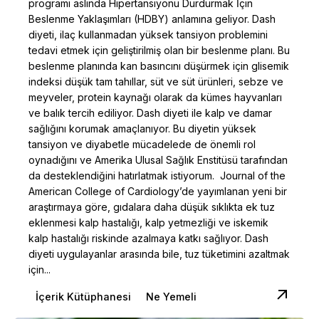
programı aslında Hipertansiyonu Durdurmak İçin
Beslenme Yaklaşımları (HDBY) anlamına geliyor. Dash
diyeti, ilaç kullanmadan yüksek tansiyon problemini
tedavi etmek için geliştirilmiş olan bir beslenme planı. Bu
beslenme planında kan basıncını düşürmek için glisemik
indeksi düşük tam tahıllar, süt ve süt ürünleri, sebze ve
meyveler, protein kaynağı olarak da kümes hayvanları
ve balık tercih ediliyor. Dash diyeti ile kalp ve damar
sağlığını korumak amaçlanıyor. Bu diyetin yüksek
tansiyon ve diyabetle mücadelede de önemli rol
oynadığını ve Amerika Ulusal Sağlık Enstitüsü tarafından
da desteklendiğini hatırlatmak istiyorum. Journal of the
American College of Cardiology’de yayımlanan yeni bir
araştırmaya göre, gıdalara daha düşük sıklıkta ek tuz
eklenmesi kalp hastalığı, kalp yetmezliği ve iskemik
kalp hastalığı riskinde azalmaya katkı sağlıyor. Dash
diyeti uygulayanlar arasında bile, tuz tüketimini azaltmak
için...
İçerik Kütüphanesi
Ne Yemeli