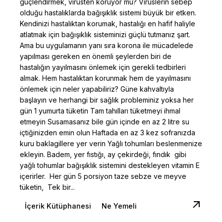
güçlendirmek, virüsten koruyor mu? Virüslerin sebep
olduğu hastalıklarda bağışıklık sistemi büyük bir etken.
Kendinizi hastalıktan korumak, hastalığı en hafif haliyle
atlatmak için bağışıklık sisteminizi güçlü tutmanız şart.
Ama bu uygulamanın yanı sıra korona ile mücadelede
yapılması gereken en önemli şeylerden biri de
hastalığın yayılmasını önlemek için gerekli tedbirleri
almak. Hem hastalıktan korunmak hem de yayılmasını
önlemek için neler yapabiliriz? Güne kahvaltıyla
başlayın ve herhangi bir sağlık probleminiz yoksa her
gün 1 yumurta tüketin Tam tahılları tüketmeyi ihmal
etmeyin Susamasanız bile gün içinde en az 2 litre su
içtiğinizden emin olun Haftada en az 3 kez sofranızda
kuru baklagillere yer verin Yağlı tohumları beslenmenize
ekleyin. Badem, yer fıstığı, ay çekirdeği, fındık gibi
yağlı tohumlar bağışıklık sistemini destekleyen vitamin E
içerirler. Her gün 5 porsiyon taze sebze ve meyve
tüketin, Tek bir...
İçerik Kütüphanesi
Ne Yemeli