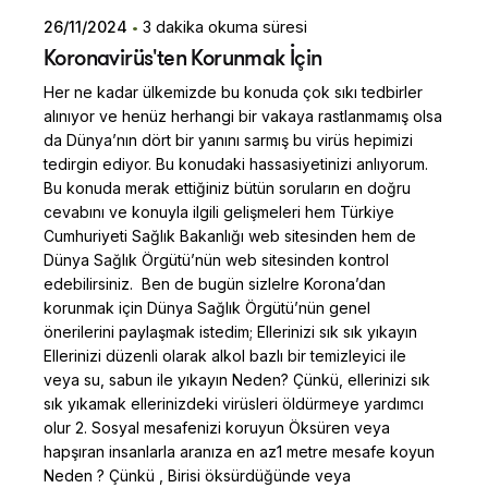
26/11/2024
3 dakika okuma süresi
Posted by
Koronavirüs'ten Korunmak İçin
Dilara Koçak
Her ne kadar ülkemizde bu konuda çok sıkı tedbirler
alınıyor ve henüz herhangi bir vakaya rastlanmamış olsa
da Dünya’nın dört bir yanını sarmış bu virüs hepimizi
tedirgin ediyor. Bu konudaki hassasiyetinizi anlıyorum.
Bu konuda merak ettiğiniz bütün soruların en doğru
cevabını ve konuyla ilgili gelişmeleri hem Türkiye
Cumhuriyeti Sağlık Bakanlığı web sitesinden hem de
Dünya Sağlık Örgütü’nün web sitesinden kontrol
edebilirsiniz. Ben de bugün sizlelre Korona’dan
korunmak için Dünya Sağlık Örgütü’nün genel
önerilerini paylaşmak istedim; Ellerinizi sık sık yıkayın
Ellerinizi düzenli olarak alkol bazlı bir temizleyici ile
veya su, sabun ile yıkayın Neden? Çünkü, ellerinizi sık
sık yıkamak ellerinizdeki virüsleri öldürmeye yardımcı
olur 2. Sosyal mesafenizi koruyun Öksüren veya
hapşıran insanlarla aranıza en az1 metre mesafe koyun
Neden ? Çünkü , Birisi öksürdüğünde veya