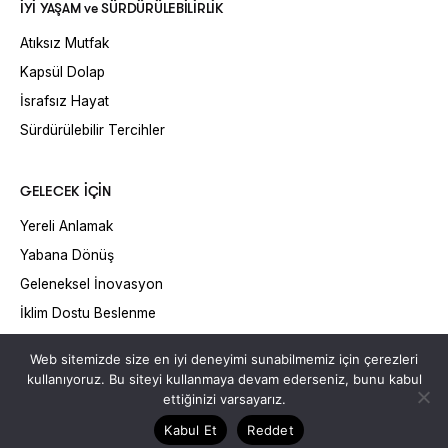
İYİ YAŞAM ve SÜRDÜRÜLEBİLİRLİK
Atıksız Mutfak
Kapsül Dolap
İsrafsız Hayat
Sürdürülebilir Tercihler
GELECEK İÇİN
Yereli Anlamak
Yabana Dönüş
Geleneksel İnovasyon
İklim Dostu Beslenme
Web sitemizde size en iyi deneyimi sunabilmemiz için çerezleri
kullanıyoruz. Bu siteyi kullanmaya devam ederseniz, bunu kabul
ettiğinizi varsayarız.
© 2026 - ALL RIGHTS RESERVED - WEBSITE BY
CEREN VAROL
DESIGN
Kabul Et
Reddet