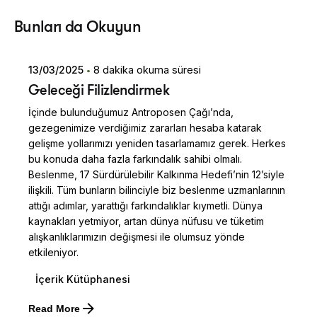
Posted by
Bunları da Okuyun
Dilara Koçak
13/03/2025
8 dakika okuma süresi
Geleceği Filizlendirmek
İçinde bulunduğumuz Antroposen Çağı’nda,
gezegenimize verdiğimiz zararları hesaba katarak
gelişme yollarımızı yeniden tasarlamamız gerek. Herkes
bu konuda daha fazla farkındalık sahibi olmalı.
Beslenme, 17 Sürdürülebilir Kalkınma Hedefi’nin 12’siyle
ilişkili. Tüm bunların bilinciyle biz beslenme uzmanlarının
attığı adımlar, yarattığı farkındalıklar kıymetli. Dünya
kaynakları yetmiyor, artan dünya nüfusu ve tüketim
alışkanlıklarımızın değişmesi ile olumsuz yönde
etkileniyor.
İçerik Kütüphanesi
Posted by
Read More
Dilara Koçak