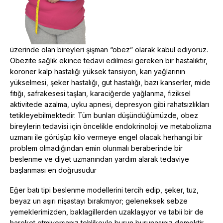
üzerinde olan bireyleri şişman “obez” olarak kabul ediyoruz.
Obezite sağlık ekince tedavi edilmesi gereken bir hastalıktır,
koroner kalp hastalığı yüksek tansiyon, kan yağlarının
yükselmesi, şeker hastalığı, gut hastalığı, bazı kanserler, mide
fıtığı, safrakesesi taşları, karaciğerde yağlanma, fiziksel
aktivitede azalma, uyku apnesi, depresyon gibi rahatsızlıkları
tetikleyebilmektedir. Tüm bunları düşündüğümüzde, obez
bireylerin tedavisi için öncelikle endokrinoloji ve metabolizma
uzmanı ile görüşüp kilo vermeye engel olacak herhangi bir
problem olmadığından emin olunmalı beraberinde bir
beslenme ve diyet uzmanından yardım alarak tedaviye
başlanması en doğrusudur
Eğer batı tipi beslenme modellerini tercih edip, şeker, tuz,
beyaz un aşırı nişastayı bırakmıyor; geleneksek sebze
yemeklerimizden, baklagillerden uzaklaşıyor ve tabii bir de
hareket etmiyorsanız tehlikeyle burun burunasınız demektir.