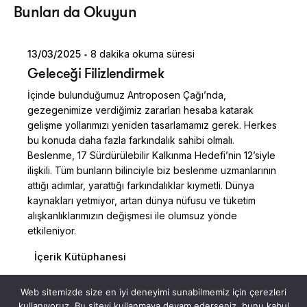
Bunları da Okuyun
Dilara Koçak
13/03/2025
8 dakika okuma süresi
Geleceği Filizlendirmek
İçinde bulunduğumuz Antroposen Çağı’nda,
gezegenimize verdiğimiz zararları hesaba katarak
gelişme yollarımızı yeniden tasarlamamız gerek. Herkes
bu konuda daha fazla farkındalık sahibi olmalı.
Beslenme, 17 Sürdürülebilir Kalkınma Hedefi’nin 12’siyle
ilişkili. Tüm bunların bilinciyle biz beslenme uzmanlarının
attığı adımlar, yarattığı farkındalıklar kıymetli. Dünya
kaynakları yetmiyor, artan dünya nüfusu ve tüketim
alışkanlıklarımızın değişmesi ile olumsuz yönde
etkileniyor.
İçerik Kütüphanesi
Posted by
Read More
Web sitemizde size en iyi deneyimi sunabilmemiz için çerezleri
Dilara Koçak
kullanıyoruz. Bu siteyi kullanmaya devam ederseniz, bunu kabul