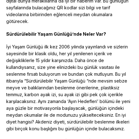
dijital dünya meraklılarına da iyi bir haberim var. Bu günlüğün
sayfalarında bulacağınız QR kodlar sizi bilgi ve tarif
videolarına birbirinden eğlenceli meydan okumalara
götürecek.
Sürdürülebilir Yaşam Günlüğü’nde Neler Var?
İyi Yaşam Günlüğü ilk kez 2006 yılında yayınlandı ve sizlerin
sayesinde bir klasik oldu, her yıl yenilenen içerik ve
değişikliklerle 15 yıldır karşınızda. Daha önce de
kullandıysanız, size yine elinizdeki bu günlük vasıtası ile
seslenme fırsatı buluyorum ve bundan çok mutluyum. Bu yıl
itibarıyla “Sürdürülebilir Yaşam Günlüğü “nde mevsim sebze
meyve ve balıklarından beslenme önerilerine, plastiksiz
temmuz, karbon ayak izi, su ayak izi gibi pek çok içerikle
karşılacaksınız. Aynı zamanda ‘Ayın Hedefleri’ bölümü ile yeni
aya güzle bir motivasyonla başlayacak, günlüğün içindeki
meydan okumalar ile de modunuzu yükselteceksiniz. En iyi
diyet hangisi? Akdeniz diyeti, sürdürülebilir beslenme ilkeleri
gibi birçok konu başlığını bu günlüğün içinde bulacaksınız.