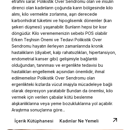
etrafını sarar. Polikistik Over Sendromu olan ve insülin
direnci olan kadınların çoğunda karın bölgesinde kilo
alımı, kilo vermekte zorlanma, aşırı derecede
karbonhidrat tüketimi ve hipoglisemik dönemler (kan
şekeri düşmesi) yaşanabilir. Bunların hepsi bir kısır
döngüdür. Kilo verememenizin sebebi POS olabilir
Erken Teşhisin Önemi ve Tedavi Polikistik Over
Sendromu hayatın ilerleyen zamanlarında kronik
hastalıkların (diyabet, kalp rahatsızlıkları, hipertansiyon,
endometrial kanser gibi) gelişimiyle bağlantılı
olduğundan, tanınması ve ergenlikte tedavisi bu
hastalıkları engellemek açısından önemlidir, ihmal
edilmemelisir Polikistik Over Sendromu olan
ergenlikteki kızlarda vücut imajıyla mücadeleye bağlı
olarak depresyon yaratabilir Bundan da önemlisi, kilo
vermek için verilen çabalar kötü beslenme
alışkanlıklarına veya yeme bozukluklarına yol açabilir.
Araştırma sonuçlarına göre...
İçerik Kütüphanesi
Kadınlar Ne Yemeli