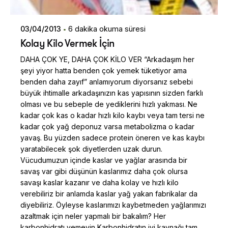
03/04/2013
6 dakika okuma süresi
Kolay Kilo Vermek İçin
DAHA ÇOK YE, DAHA ÇOK KİLO VER “Arkadaşım her
şeyi yiyor hatta benden çok yemek tüketiyor ama
benden daha zayıf” anlamıyorum diyorsanız sebebi
büyük ihtimalle arkadaşınızın kas yapısının sizden farklı
olması ve bu sebeple de yediklerini hızlı yakması. Ne
kadar çok kas o kadar hızlı kilo kaybı veya tam tersi ne
kadar çok yağ deponuz varsa metabolizma o kadar
yavaş. Bu yüzden sadece protein öneren ve kas kaybı
yaratabilecek şok diyetlerden uzak durun.
Vücudumuzun içinde kaslar ve yağlar arasında bir
savaş var gibi düşünün kaslarımız daha çok olursa
savaşı kaslar kazanır ve daha kolay ve hızlı kilo
verebiliriz bir anlamda kaslar yağ yakan fabrikalar da
diyebiliriz. Öyleyse kaslarımızı kaybetmeden yağlarımızı
azaltmak için neler yapmalı bir bakalım? Her
karbonhidratı yemeyin Karbonhidratın iyi kaynağı tam