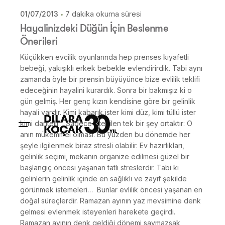
01/07/2013
7 dakika okuma süresi
Hayalinizdeki Düğün İçin Beslenme
Önerileri
Küçükken evcilik oyunlarında hep prenses kıyafetli
bebeği, yakışıklı erkek bebekle evlendirirdik. Tabi aynı
zamanda öyle bir prensin büyüyünce bize evlilik teklifi
edeceğinin hayalini kurardık. Sonra bir bakmışız ki o
gün gelmiş. Her genç kızın kendisine göre bir gelinlik
hayali vardır. Kimi kabarık ister kimi düz, kimi tüllü ister
kimi dantelli… Sadece istenilen tek bir şey ortaktır: O
anın mükemmel olması. Bu yüzden bu dönemde her
şeyle ilgilenmek biraz stresli olabilir. Ev hazırlıkları,
gelinlik seçimi, mekanın organize edilmesi güzel bir
başlangıç öncesi yaşanan tatlı streslerdir. Tabi ki
gelinlerin gelinlik içinde en sağlıklı ve zayıf şekilde
görünmek istemeleri… Bunlar evlilik öncesi yaşanan en
doğal süreçlerdir. Ramazan ayının yaz mevsimine denk
gelmesi evlenmek isteyenleri harekete geçirdi.
Ramazan ayının denk geldiği dönemi saymazsak