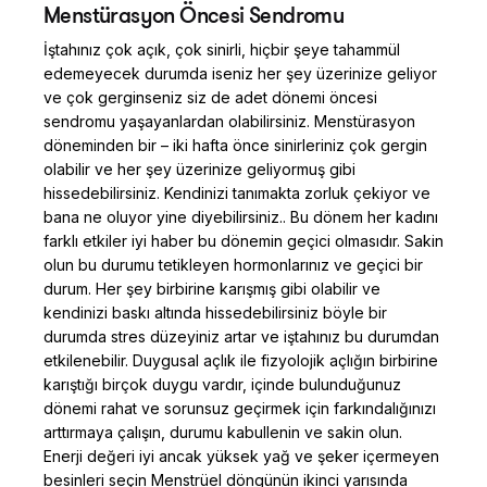
Menstürasyon Öncesi Sendromu
İştahınız çok açık, çok sinirli, hiçbir şeye tahammül
edemeyecek durumda iseniz her şey üzerinize geliyor
ve çok gerginseniz siz de adet dönemi öncesi
sendromu yaşayanlardan olabilirsiniz. Menstürasyon
döneminden bir – iki hafta önce sinirleriniz çok gergin
olabilir ve her şey üzerinize geliyormuş gibi
hissedebilirsiniz. Kendinizi tanımakta zorluk çekiyor ve
bana ne oluyor yine diyebilirsiniz.. Bu dönem her kadını
farklı etkiler iyi haber bu dönemin geçici olmasıdır. Sakin
olun bu durumu tetikleyen hormonlarınız ve geçici bir
durum. Her şey birbirine karışmış gibi olabilir ve
kendinizi baskı altında hissedebilirsiniz böyle bir
durumda stres düzeyiniz artar ve iştahınız bu durumdan
etkilenebilir. Duygusal açlık ile fizyolojik açlığın birbirine
karıştığı birçok duygu vardır, içinde bulunduğunuz
dönemi rahat ve sorunsuz geçirmek için farkındalığınızı
arttırmaya çalışın, durumu kabullenin ve sakin olun.
Enerji değeri iyi ancak yüksek yağ ve şeker içermeyen
besinleri seçin Menstrüel döngünün ikinci yarısında