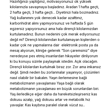
Hazırlığınızı yaptığınız, motivasyonunuz ok yüksek
kilolarınızla savaşmaya başladınız. Aradan 1 hafta geçti,
2 hafta geçti, 3 hafta geçti… Diyetinizi hala bozmadınız.
Yağ kullanımını yok denecek kadar azalttınız,
karbonhidrat alımı yapmıyorsunuz ve haftada 5 gün
egzersiz yapıyorsunuz ama hala dirençli kilolarınızdan
kurtulamadınız. Bunun nedenini çok merak ediyorsunuz
değil mi? Dirençli kilolarından kurtulamayan kişilerden o
kadar çok ne yapmalarına dair elektronik posta ya da
mesaj alıyorum, kliniğe gelerek “Son çaremsiniz” diye
neredeyse pes etmiş insanlardan hikayeler dinliyorum
ki bu konuyu sizinle paylaşmak istedim. Açık olacağım.
Dirençli kilolardan kurtulmak biraz zor. Zor ama imkansız
değil. Şimdi neden bu zorlanmalar yaşanıyor, çözümleri
nasıl olabilir bir bakalım. Yaşın ilerlemesine bağlı
metabolizmanın yavaşlaması Yaşa bağlı olarak
metabolizmanın yavaşlaması en büyük sorunlardan biri.
Yaş ilerledikçe eğer daha da hareketsizleşirseniz kas
dokusu azalıp, yağ dokusu artar ve metabolik hız
yavaşlar. Kas kaybına paralel olarak vücut su...