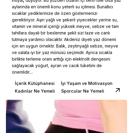
ihtiyaç duyuyor. Bu yüzden odanın içi serin bile olsa yaz
aylarında en önemli konu yeterli su içilmesi. Bunaltıcı
sıcaklar yediklerinize de özen göstermenizi
gerektiriyor. Aşırı yağlı ve şekerli yiyecekler yerine su,
vitamin ve mineral içeriği yüksek meyve, sebze ve tam
tahıllara dayalı bir beslenme şekli sizi taze ve canlı
tutmaya yardımcı olacaktır. Akdeniz diyeti yaz dönemi
için en uygun örnektir. Balık, zeytinyağlı sebze, meyve
ve salata iyi bir yaz mönüsü seçimidir. Ayrıca sıcakla
birlikte terleme oranı arttığı için elektrolit dengesini
sağlayacak yoğurt, ayran ve cacık tüketimi de
önemlidir....
İçerik Kütüphanesi
İyi Yaşam ve Motivasyon
Kadınlar Ne Yemeli
Sporcular Ne Yemeli
Posted by
Dilara Koçak