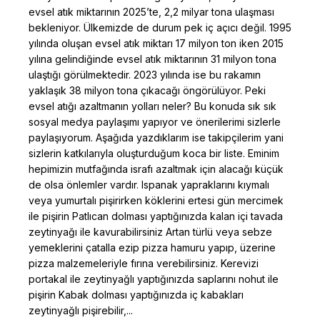
evsel atık miktarının 2025’te, 2,2 milyar tona ulaşması
bekleniyor. Ülkemizde de durum pek iç açıcı değil. 1995
yılında oluşan evsel atık miktarı 17 milyon ton iken 2015
yılına gelindiğinde evsel atık miktarının 31 milyon tona
ulaştığı görülmektedir. 2023 yılında ise bu rakamın
yaklaşık 38 milyon tona çıkacağı öngörülüyor. Peki
evsel atığı azaltmanın yolları neler? Bu konuda sık sık
sosyal medya paylaşımı yapıyor ve önerilerimi sizlerle
paylaşıyorum. Aşağıda yazdıklarım ise takipçilerim yani
sizlerin katkılarıyla oluşturduğum koca bir liste. Eminim
hepimizin mutfağında israfı azaltmak için alacağı küçük
de olsa önlemler vardır. Ispanak yapraklarını kıymalı
veya yumurtalı pişirirken köklerini ertesi gün mercimek
ile pişirin Patlıcan dolması yaptığınızda kalan içi tavada
zeytinyağı ile kavurabilirsiniz Artan türlü veya sebze
yemeklerini çatalla ezip pizza hamuru yapıp, üzerine
pizza malzemeleriyle fırına verebilirsiniz. Kerevizi
portakal ile zeytinyağlı yaptığınızda saplarını nohut ile
pişirin Kabak dolması yaptığınızda iç kabakları
zeytinyağlı pişirebilir,...