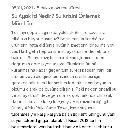
05/01/2021
5 dakika okuma süresi
Su Ayak İzi Nedir? Su Krizini Önlemek
Mümkün!
1 elmayı çöpe attığınızda yaklaşık 85 litre suyu israf
ettiğinizi biliyor musunuz? Besinlerin, kullandığınız
ürünlerin hatta aldığınız bütün hizmetlerin bir su maliyeti
var. Hadi gelin hep birlikte su ayak izi ne demek ona
bakalım. Su ayak izi; hammaddenin işlenmesinden,
doğrudan operasyonlara ve tüketicinin ürünü
kullanmasına kadar geçen tüm süreci kapsar. Yani bir
ürünün veya aldığınız bir hizmetin üretilmesi için
gereken tatlı su miktarının tüm tedarik zinciri boyunca
ölçümü olarak da düşünebilirsiniz. Peki neden önemli su
ve su ayak izi? Gezegen olarak çok farkında olmasak
da bir su krizi ile karşı karşıyayız.Hepinizin bildiği gibi
Güney Afrika’daki Cape Town, içme suyunun
tükenmesiyle karşı karşıya kalan ilk kent. Sıfır günü yani
suyun tükendiği gün olarak 21 Nisan 2018 tarihini
belirlemişlerdi yani bu tarih itibariyle kentte içilebilir su