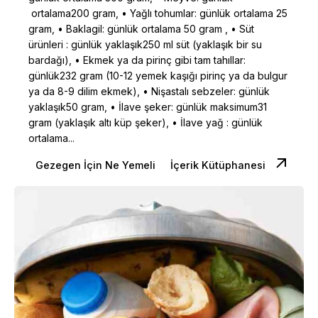
ortalama200 gram, • Yağlı tohumlar: günlük ortalama 25
gram, • Baklagil: günlük ortalama 50 gram , • Süt
ürünleri : günlük yaklaşık250 ml süt (yaklaşık bir su
bardağı), • Ekmek ya da pirinç gibi tam tahıllar:
günlük232 gram (10-12 yemek kaşığı pirinç ya da bulgur
ya da 8-9 dilim ekmek), • Nişastalı sebzeler: günlük
yaklaşık50 gram, • İlave şeker: günlük maksimum31
gram (yaklaşık altı küp şeker), • İlave yağ : günlük
ortalama...
Gezegen İçin Ne Yemeli
İçerik Kütüphanesi
Posted by
Dilara Koçak