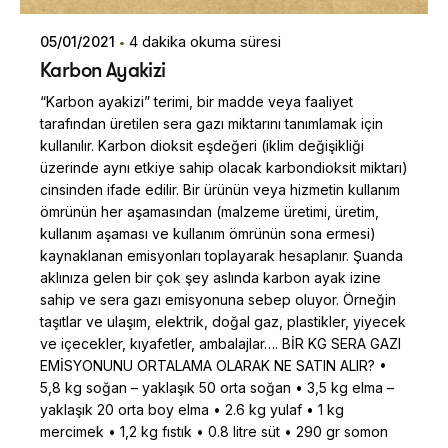
05/01/2021
4 dakika okuma süresi
Karbon Ayakizi
“Karbon ayakizi” terimi, bir madde veya faaliyet
tarafından üretilen sera gazı miktarını tanımlamak için
kullanılır. Karbon dioksit eşdeğeri (iklim değişikliği
üzerinde aynı etkiye sahip olacak karbondioksit miktarı)
cinsinden ifade edilir. Bir ürünün veya hizmetin kullanım
ömrünün her aşamasından (malzeme üretimi, üretim,
kullanım aşaması ve kullanım ömrünün sona ermesi)
kaynaklanan emisyonları toplayarak hesaplanır. Şuanda
aklınıza gelen bir çok şey aslında karbon ayak izine
sahip ve sera gazı emisyonuna sebep oluyor. Örneğin
taşıtlar ve ulaşım, elektrik, doğal gaz, plastikler, yiyecek
ve içecekler, kıyafetler, ambalajlar…. BİR KG SERA GAZI
EMİSYONUNU ORTALAMA OLARAK NE SATIN ALIR? •
5,8 kg soğan – yaklaşık 50 orta soğan • 3,5 kg elma –
yaklaşık 20 orta boy elma • 2.6 kg yulaf • 1 kg
mercimek • 1,2 kg fıstık • 0.8 litre süt • 290 gr somon