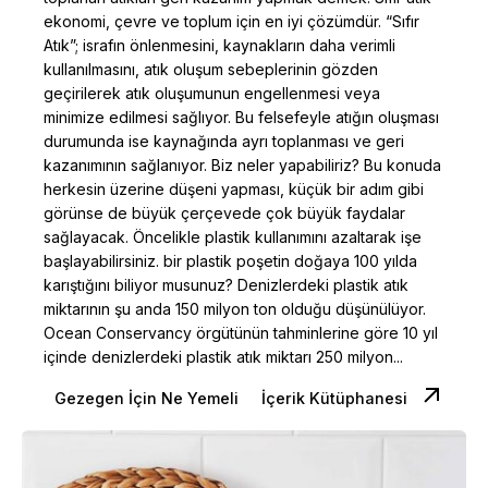
ekonomi, çevre ve toplum için en iyi çözümdür. “Sıfır
Atık”; israfın önlenmesini, kaynakların daha verimli
kullanılmasını, atık oluşum sebeplerinin gözden
geçirilerek atık oluşumunun engellenmesi veya
minimize edilmesi sağlıyor. Bu felsefeyle atığın oluşması
durumunda ise kaynağında ayrı toplanması ve geri
kazanımının sağlanıyor. Biz neler yapabiliriz? Bu konuda
herkesin üzerine düşeni yapması, küçük bir adım gibi
görünse de büyük çerçevede çok büyük faydalar
sağlayacak. Öncelikle plastik kullanımını azaltarak işe
başlayabilirsiniz. bir plastik poşetin doğaya 100 yılda
karıştığını biliyor musunuz? Denizlerdeki plastik atık
miktarının şu anda 150 milyon ton olduğu düşünülüyor.
Ocean Conservancy örgütünün tahminlerine göre 10 yıl
içinde denizlerdeki plastik atık miktarı 250 milyon...
Gezegen İçin Ne Yemeli
İçerik Kütüphanesi
Posted by
Dilara Koçak