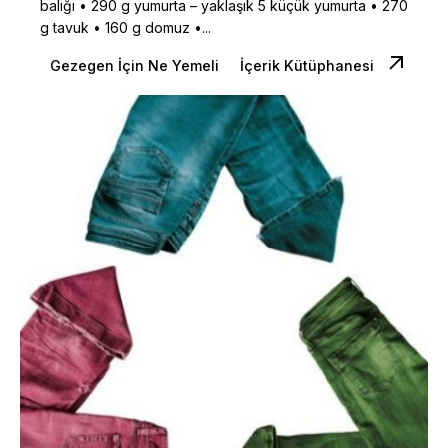
balığı • 290 g yumurta – yaklaşık 5 küçük yumurta • 270
g tavuk • 160 g domuz •...
Gezegen İçin Ne Yemeli
İçerik Kütüphanesi
Posted by
Dilara Koçak