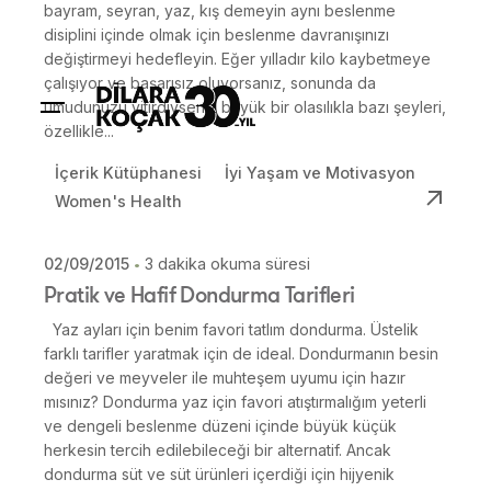
bayram, seyran, yaz, kış demeyin aynı beslenme
disiplini içinde olmak için beslenme davranışınızı
değiştirmeyi hedefleyin. Eğer yılladır kilo kaybetmeye
çalışıyor ve başarısız oluyorsanız, sonunda da
umudunuzu yitirdiyseniz büyük bir olasılıkla bazı şeyleri,
özellikle...
İçerik Kütüphanesi
İyi Yaşam ve Motivasyon
Women's Health
02/09/2015
3 dakika okuma süresi
Posted by
Pratik ve Hafif Dondurma Tarifleri
Dilara Koçak
Yaz ayları için benim favori tatlım dondurma. Üstelik
farklı tarifler yaratmak için de ideal. Dondurmanın besin
değeri ve meyveler ile muhteşem uyumu için hazır
mısınız? Dondurma yaz için favori atıştırmalığım yeterli
ve dengeli beslenme düzeni içinde büyük küçük
herkesin tercih edilebileceği bir alternatif. Ancak
dondurma süt ve süt ürünleri içerdiği için hijyenik