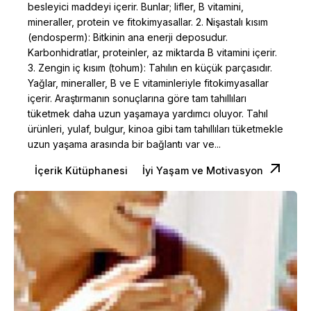
besleyici maddeyi içerir. Bunlar; lifler, B vitamini,
mineraller, protein ve fitokimyasallar. 2. Nişastalı kısım
(endosperm): Bitkinin ana enerji deposudur.
Karbonhidratlar, proteinler, az miktarda B vitamini içerir.
3. Zengin iç kısım (tohum): Tahılın en küçük parçasıdır.
Yağlar, mineraller, B ve E vitaminleriyle fitokimyasallar
içerir. Araştırmanın sonuçlarına göre tam tahıllıları
tüketmek daha uzun yaşamaya yardımcı oluyor. Tahıl
ürünleri, yulaf, bulgur, kinoa gibi tam tahıllıları tüketmekle
uzun yaşama arasında bir bağlantı var ve...
İçerik Kütüphanesi
İyi Yaşam ve Motivasyon
Posted by
Dilara Koçak