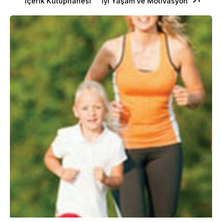
İçerik Kütüphanesi
İyi Yaşam ve Motivasyon
Posted by
Dilara Koçak