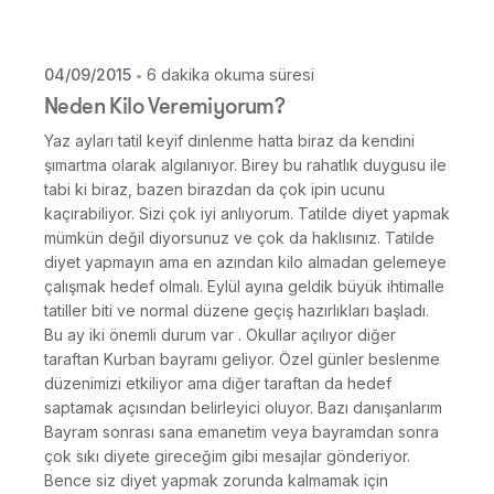
Skip
to
content
04/09/2015
6 dakika okuma süresi
Posted by
Neden Kilo Veremiyorum?
Dilara Koçak
Yaz ayları tatil keyif dinlenme hatta biraz da kendini
şımartma olarak algılanıyor. Birey bu rahatlık duygusu ile
tabi ki biraz, bazen birazdan da çok ipin ucunu
kaçırabiliyor. Sizi çok iyi anlıyorum. Tatilde diyet yapmak
mümkün değil diyorsunuz ve çok da haklısınız. Tatilde
diyet yapmayın ama en azından kilo almadan gelemeye
çalışmak hedef olmalı. Eylül ayına geldik büyük ihtimalle
tatiller biti ve normal düzene geçiş hazırlıkları başladı.
Bu ay iki önemli durum var . Okullar açılıyor diğer
taraftan Kurban bayramı geliyor. Özel günler beslenme
düzenimizi etkiliyor ama diğer taraftan da hedef
saptamak açısından belirleyici oluyor. Bazı danışanlarım
Bayram sonrası sana emanetim veya bayramdan sonra
çok sıkı diyete gireceğim gibi mesajlar gönderiyor.
Bence siz diyet yapmak zorunda kalmamak için