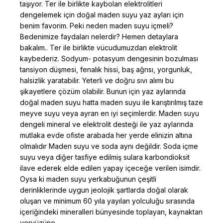
taşıyor. Ter ile birlikte kaybolan elektrolitleri
dengelemek için doğal maden suyu yaz ayları için
benim favorim. Peki neden maden suyu içmeli?
Bedenimize faydaları nelerdir? Hemen detaylara
bakalım.. Ter ile birlikte vücudumuzdan elektrolit
kaybederiz. Sodyum- potasyum dengesinin bozulması
tansiyon düşmesi, fenalık hissi, baş ağrısı, yorgunluk,
halsizlik yaratabilir. Yeterli ve doğru sıvı alımı bu
şikayetlere çözüm olabilir. Bunun için yaz aylarında
doğal maden suyu hatta maden suyu ile karıştırılmış taze
meyve suyu veya ayran en iyi seçimlerdir. Maden suyu
dengeli mineral ve elektrolit desteği ile yaz aylarında
mutlaka evde ofiste arabada her yerde elinizin altına
olmalıdır Maden suyu ve soda aynı değildir. Soda içme
suyu veya diğer tasfiye edilmiş sulara karbondioksit
ilave ederek elde edilen yapay içeceğe verilen isimdir.
Oysa ki maden suyu yerkabuğunun çeşitli
derinliklerinde uygun jeolojik şartlarda doğal olarak
oluşan ve minimum 60 yıla yayılan yolculuğu sırasında
içeriğindeki mineralleri bünyesinde toplayan, kaynaktan
yeryüzüne,...