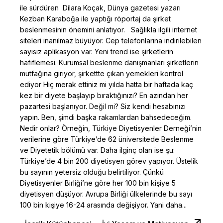
ile sürdüren Dilara Koçak, Dünya gazetesi yazarı
Kezban Karaboğa ile yaptığı röportaj da şirket
beslenmesinin önemini anlatıyor. Sağlıkla ilgili internet
siteleri inanılmaz büyüyor. Cep telefonlarına indirilebilen
sayısız aplikasyon var. Yeni trend ise şirketlerin
hafiflemesi. Kurumsal beslenme danışmanları şirketlerin
mutfağına giriyor, şirkettte çıkan yemekleri kontrol
ediyor Hiç merak ettiniz mi yılda hatta bir haftada kaç
kez bir diyete başlayıp bıraktığınızı? En azından her
pazartesi başlanıyor. Değil mi? Siz kendi hesabınızı
yapın. Ben, şimdi başka rakamlardan bahsedeceğim.
Nedir onlar? Örneğin, Türkiye Diyetisyenler Derneği’nin
verilerine göre Türkiye’de 62 üniversitede Beslenme
ve Diyetetik bölümü var. Daha ilginç olan ise şu:
Türkiye’de 4 bin 200 diyetisyen görev yapıyor. Üstelik
bu sayının yetersiz olduğu belirtiliyor. Çünkü
Diyetisyenler Birliği’ne göre her 100 bin kişiye 5
diyetisyen düşüyor. Avrupa Birliği ülkelerinde bu sayı
100 bin kişiye 16-24 arasında değişiyor. Yani daha...