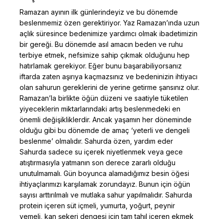
Ramazan ayının ilk günlerindeyiz ve bu dönemde
beslenmemiz özen gerektiriyor. Yaz Ramazan’ında uzun
açlık süresince bedenimize yardımcı olmak ibadetimizin
bir gereği. Bu dönemde asıl amacın beden ve ruhu
terbiye etmek, nefsimize sahip çıkmak olduğunu hep
hatırlamak gerekiyor. Eğer bunu başarabiliyorsanız
iftarda zaten aşırıya kaçmazsınız ve bedeninizin ihtiyacı
olan sahurun gereklerini de yerine getirme şansınız olur.
Ramazan’la birlikte öğün düzeni ve saatiyle tüketilen
yiyeceklerin miktarlarındaki artış beslenmedeki en
önemli değişikliklerdir. Ancak yaşamın her döneminde
olduğu gibi bu dönemde de amaç ‘yeterli ve dengeli
beslenme’ olmalıdır. Sahurda özen, yardım eder
Sahurda sadece su içerek niyetlenmek veya gece
atıştırmasıyla yatmanın son derece zararlı olduğu
unutulmamalı. Gün boyunca alamadığımız besin öğesi
ihtiyaçlarımızı karşılamak zorundayız. Bunun için öğün
sayısı arttırılmalı ve mutlaka sahur yapılmalıdır. Sahurda
protein içeren süt içmeli, yumurta, yoğurt, peynir
yemeli, kan şekeri dengesi için tam tahıl içeren ekmek