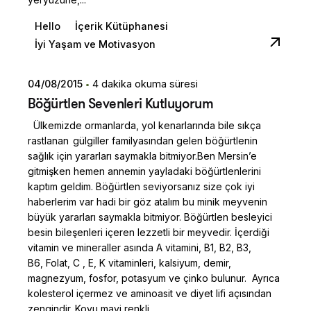
Hello
İçerik Kütüphanesi
İyi Yaşam ve Motivasyon
04/08/2015
4 dakika okuma süresi
Posted by
Böğürtlen Sevenleri Kutluyorum
Dilara Koçak
Ülkemizde ormanlarda, yol kenarlarında bile sıkça
rastlanan gülgiller familyasından gelen böğürtlenin
sağlık için yararları saymakla bitmiyor.Ben Mersin’e
gitmişken hemen annemin yayladaki böğürtlenlerini
kaptım geldim. Böğürtlen seviyorsanız size çok iyi
haberlerim var hadi bir göz atalım bu minik meyvenin
büyük yararları saymakla bitmiyor. Böğürtlen besleyici
besin bileşenleri içeren lezzetli bir meyvedir. İçerdiği
vitamin ve mineraller asında A vitamini, B1, B2, B3,
B6, Folat, C , E, K vitaminleri, kalsiyum, demir,
magnezyum, fosfor, potasyum ve çinko bulunur. Ayrıca
kolesterol içermez ve aminoasit ve diyet lifi açısından
zengindir. Koyu mavi renkli