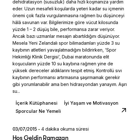
dehidratasyon (susuzluk) daha hızlı koşmanıza yardım
eder. Uzun mesafeli koşularda yeteri kadar su içmenin
önemi çok fazla vurgulanmasına rağmen bu düşünceyi
hâlâ savunan var. Bilgilerimize göre vücut kilosunda
yüzde 1 – 2 düşüş bile, performansa zarar veriyor.
Ancak bazı uzmanlar mesajın abartıldığını düşünüyor.
Mesela Yeni Zelandalı spor bilimadamları yüzde 3 su
kaybının atletleri yavaşlatmadığını bildirirken, ‘Spor
Hekimliği Klinik Dergisi’, Dubai maratonunda elit
koşucuların yüzde 10 su kaybına rağmen yine de
yüksek dereceler aldıklarını tespit etmiş. Kontrollü sıvı
kaybının performansı artırmasına şaşırmamak gerekir
gibi yorumlanabilir ama ben hidrasyondan yanayım. Aşırı
su...
İçerik Kütüphanesi
İyi Yaşam ve Motivasyon
Sporcular Ne Yemeli
03/07/2015
4 dakika okuma süresi
Posted by
Hoş Geldin Ramazan
Dilara Koçak