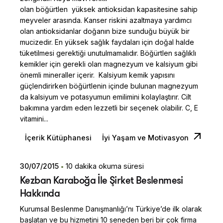
olan böğürtlen yüksek antioksidan kapasitesine sahip
meyveler arasında. Kanser riskini azaltmaya yardımcı
olan antioksidanlar doğanın bize sunduğu büyük bir
mucizedir. En yüksek sağlık faydaları için doğal halde
tüketilmesi gerektiği unutulmamalıdır. Böğürtlen sağlıklı
kemikler için gerekli olan magnezyum ve kalsiyum gibi
önemli mineraller içerir. Kalsiyum kemik yapısını
güçlendirirken böğürtlenin içinde bulunan magnezyum
da kalsiyum ve potasyumun emilimini kolaylaştırır. Cilt
bakımına yardım eden lezzetli bir seçenek olabilir. C, E
vitamini...
İçerik Kütüphanesi
İyi Yaşam ve Motivasyon
30/07/2015
10 dakika okuma süresi
Posted by
Kezban Karaboğa İle Şirket Beslenmesi
Dilara Koçak
Hakkında
Kurumsal Beslenme Danışmanlığı’nı Türkiye’de ilk olarak
başlatan ve bu hizmetini 10 seneden beri bir çok firma