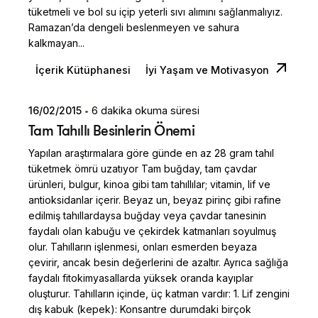
tüketmeli ve bol su içip yeterli sıvı alımını sağlanmalıyız.
Ramazan’da dengeli beslenmeyen ve sahura
kalkmayan...
İçerik Kütüphanesi
İyi Yaşam ve Motivasyon
16/02/2015
6 dakika okuma süresi
Posted by
Tam Tahıllı Besinlerin Önemi
Dilara Koçak
Yapılan araştırmalara göre günde en az 28 gram tahıl
tüketmek ömrü uzatıyor Tam buğday, tam çavdar
ürünleri, bulgur, kinoa gibi tam tahıllılar; vitamin, lif ve
antioksidanlar içerir. Beyaz un, beyaz pirinç gibi rafine
edilmiş tahıllardaysa buğday veya çavdar tanesinin
faydalı olan kabuğu ve çekirdek katmanları soyulmuş
olur. Tahılların işlenmesi, onları esmerden beyaza
çevirir, ancak besin değerlerini de azaltır. Ayrıca sağlığa
faydalı fitokimyasallarda yüksek oranda kayıplar
oluşturur. Tahılların içinde, üç katman vardır: 1. Lif zengini
dış kabuk (kepek): Konsantre durumdaki birçok