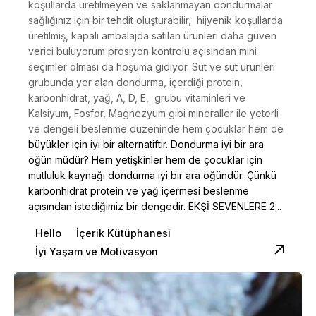
koşullarda üretilmeyen ve saklanmayan dondurmalar
sağlığınız için bir tehdit oluşturabilir, hijyenik koşullarda
üretilmiş, kapalı ambalajda satılan ürünleri daha güven
verici buluyorum prosiyon kontrolü açısından mini
seçimler olması da hoşuma gidiyor. Süt ve süt ürünleri
grubunda yer alan dondurma, içerdiği protein,
karbonhidrat, yağ, A, D, E, grubu vitaminleri ve
Kalsiyum, Fosfor, Magnezyum gibi mineraller ile yeterli
ve dengeli beslenme düzeninde hem çocuklar hem de
büyükler için iyi bir alternatiftir. Dondurma iyi bir ara
öğün müdür? Hem yetişkinler hem de çocuklar için
mutluluk kaynağı dondurma iyi bir ara öğündür. Çünkü
karbonhidrat protein ve yağ içermesi beslenme
açısından istediğimiz bir dengedir. EKŞİ SEVENLERE 2...
Hello
İçerik Kütüphanesi
İyi Yaşam ve Motivasyon
Posted by
Dilara Koçak